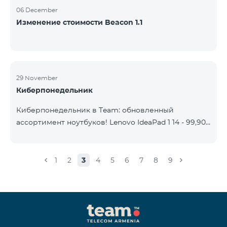
06 December
Изменение стоимости Beacon 1.1
29 November
Киберпонедельник
Киберпонедельник в Team: обновленный
ассортимент ноутбуков! Lenovo IdeaPad 1 14 - 99,900
֏ | Ежемесячный платеж от: 2,090 AMD Lenovo
IdeaPad 3 15IAU7 - 179,000 ֏ | Ежемесячный платеж
от: 3,730 AMD ASUS B1502CV - 359,000 ֏ |
1
2
3
4
5
6
7
8
9
Ежемесячный платеж от: 7,480 AMD ASUS K3604V -
298,000 ֏ | Ежемесячный платеж от: 6,210 AMD
ASUS X1504V - 264,000 ֏ | Ежемесячный платеж от:
5,500 AMD ASUS E1504G - 175,000 ֏ | Ежемесячный
платеж от: 3,645 AMD Dell Vostro 3520 - 159,000 ֏ |