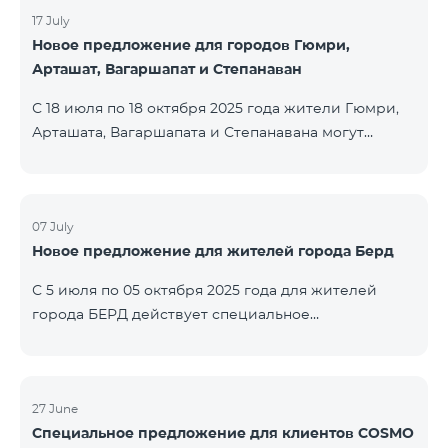
17 July
Новое предложение для городов Гюмри,
Арташат, Вагаршапат и Степанаван
С 18 июля по 18 октября 2025 года жители Гюмри,
Арташата, Вагаршапата и Степанавана могут
воспользоваться специальным предложением на
региональные пакеты COSMO 2 6900, COSMO 3
7400 и COSMO 4 9900 — с 50% скидкой в течение
первых 6 месяцев при подключении на 12 месяцев:
07 July
Новое предложение для жителей города Берд
Название пакета Стандартная цена Цена с учётом
скидки (первые 6 мес.) COSMO 2 6900
С 5 июля по 05 октября 2025 года для жителей
Региональный 6900 ֏ 3450 ֏ COSMO 3 7400
города БЕРД действует специальное
Региональный 7400 ֏ 3
предложение — тарифный пакет COSMO 4 9900
предоставляется на 3 месяца бесплатно. Договор
заключается сроком на 12 месяцев. В случае
досрочного расторжения применяется штраф. С
27 June
Специальное предложение для клиентов COSMO
подробной информацией о включениях в