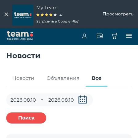
My Team
Просмотреть
4.1
Загрузить в Google Play
Новости
Новости
Объявления
Все
Поиск