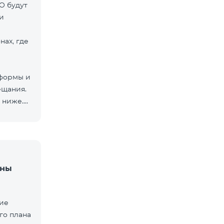
O будут
и
нах, где
тформы и
ещания.
 ниже.
аны
щие
го плана