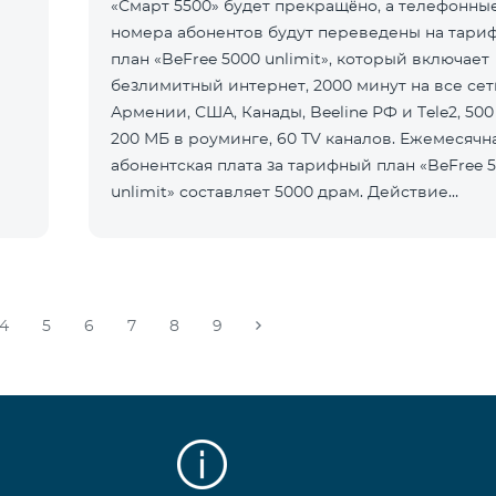
«Смарт 5500» будет прекращёно, а телефонны
номера абонентов будут переведены на тари
план «BeFree 5000 unlimit», который включает
безлимитный интернет, 2000 минут на все сет
Армении, США, Канады, Beeline РФ и Tele2, 500
200 МБ в роуминге, 60 TV каналов. Ежемесячн
абонентская плата за тарифный план «BeFree 
unlimit» составляет 5000 драм. Действие
предоплатного тарифного плана «Смарт
4
5
6
7
8
9