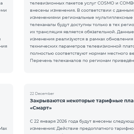
на
телевизионных пакетов услуг COSMO и COMB
еми
внесены изменения. В соответствии с данным
изменениями региональные мультиплексные
телеканалы будут доступны только в тех регио
их трансляция является обязательной. Данные
я
изменения реализуются в рамках обновления
ния
технических параметров телевизионной пла
полностью соответствуют нормам местного в
Перечень телеканалов по регионам приведён
ЕреванКотайкГегаркуникАраратАрмавирЛор
22 December
Закрываются некоторые тарифные пл
«Смарт»
С 22 января 2026 года будут внесены следую
Max
изменения: Действие предоплатного тарифно