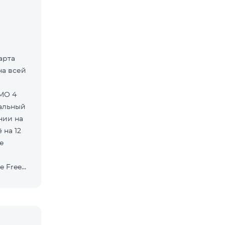
арта
на всей
нальный
нии на
 на 12
е
e Free