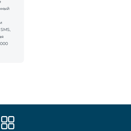
е
фный
и
 SMS,
ая
5000