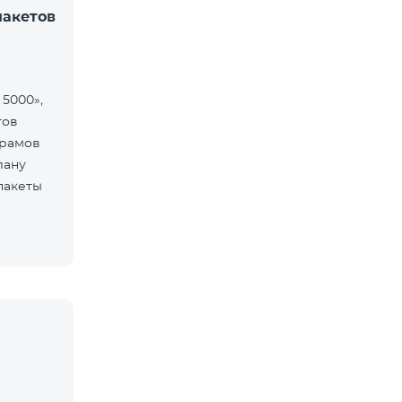
пакетов
 5000»,
тов
драмов
лану
пакеты