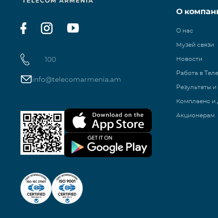
О компан
О нас
Музей связи
100
Новости
Работа в Тел
info@telecomarmenia.am
Результаты и
Комплаенс и 
Акционерам