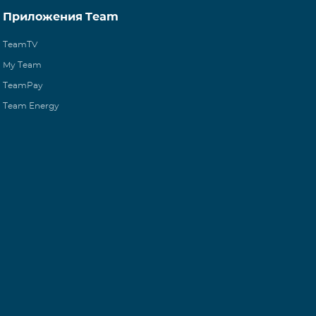
Приложения Team
TeamTV
My Team
TeamPay
Team Energy