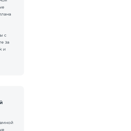
мной
ые
плана
ы с
е за
k и
й
ламной
ые