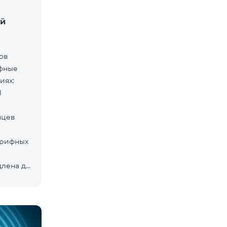
ей
дов
ифные
иях:
l
яцев
арифных