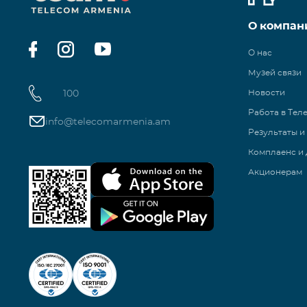
О компан
О нас
Музей связи
100
Новости
Работа в Тел
info@telecomarmenia.am
Результаты и
Комплаенс и 
Акционерам