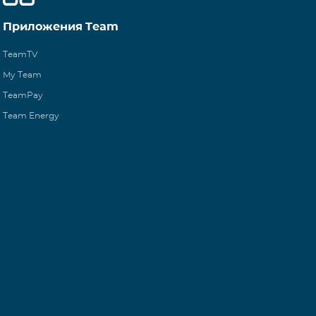
Приложения Team
TeamTV
My Team
TeamPay
Team Energy