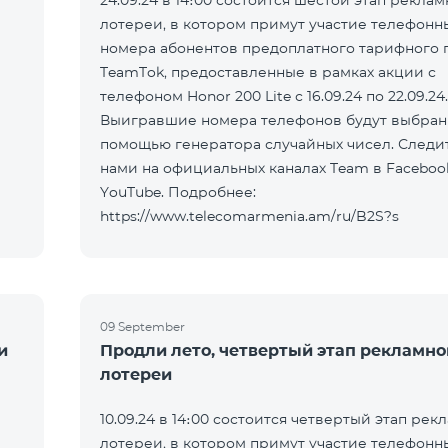
24.09.24 в 14։00 состоится шестой этап рекла
лотереи, в котором примут участие телефонн
номера абонентов предоплатного тарифного 
а
TeamTok, предоставленные в рамках акции с
телефоном Honor 200 Lite с 16.09.24 по 22.09.24.
Выигравшие номера телефонов будут выбран
помощью генератора случайных чисел. Следит
нами на официальных каналах Team в Faceboo
YouTube. Подробнее:
https://www.telecomarmenia.am/ru/B2S?s
09 September
и
Продли лето, четвертый этап рекламно
лотереи
10.09.24 в 14։00 состоится четвертый этап рек
лотереи, в котором примут участие телефонн