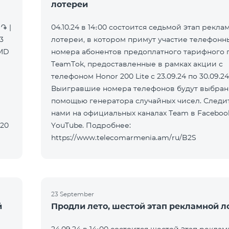
лотереи
֏ |
04.10.24 в 14։00 состоится седьмой этап рекла
3
лотереи, в котором примут участие телефонн
AMD
номера абонентов предоплатного тарифного 
TeamTok, предоставленные в рамках акции с
телефоном Honor 200 Lite с 23.09.24 по 30.09.24
Выигравшие номера телефонов будут выбран
помощью генератора случайных чисел. Следит
нами на официальных каналах Team в Faceboo
320
YouTube. Подробнее:
https://www.telecomarmenia.am/ru/B2S
23 September
й
Продли лето, шестой этап рекламной л