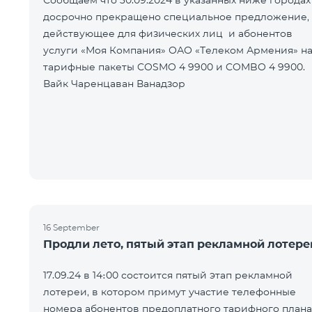
Сообщаем что 30.09.2024 в указанных ниже городах
досрочно прекращено специальное предложение,
действующее для физических лиц и абонентов
услуги «Моя Компания» ОАО «Телеком Армения» н
тарифные пакеты COSMO 4 9900 и COMBO 4 9900.
Вайк Чаренцаван Ванадзор
16 September
Продли лето, пятый этап рекламной лотере
17.09.24 в 14։00 состоится пятый этап рекламной
лотереи, в котором примут участие телефонные
номера абонентов предоплатного тарифного плана