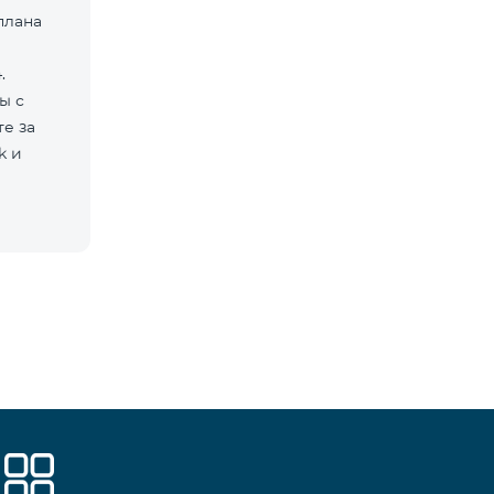
плана
.
ы с
е за
k и