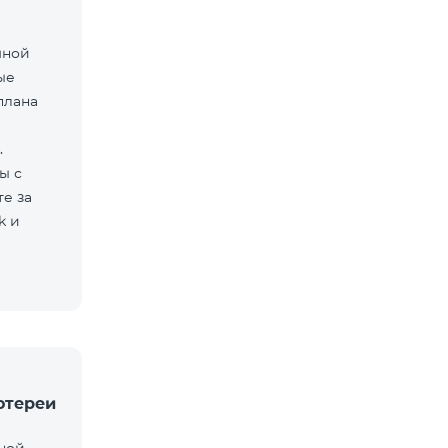
мной
ые
плана
.
ы с
е за
k и
отереи