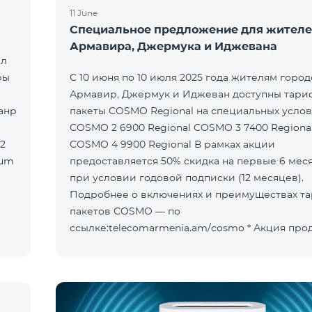
11 June
Специальное предложение для жител
Армавира, Джермука и Иджевана
ыл
ры
С 10 июня по 10 июля 2025 года жителям горо
Армавир, Джермук и Иджеван доступны тар
пакеты COSMO Regional на специальных услов
COSMO 2 6900 Regional COSMO 3 7400 Regiona
COSMO 4 9900 Regional В рамках акции
предоставляется 50% скидка на первые 6 мес
при условии годовой подписки (12 месяцев).
Подробнее о включениях и преимуществах т
пакетов COSMO — по
ссылке:telecomarmenia.am/cosmo * Акция продлена до
10 сентября 2025 года включительно.