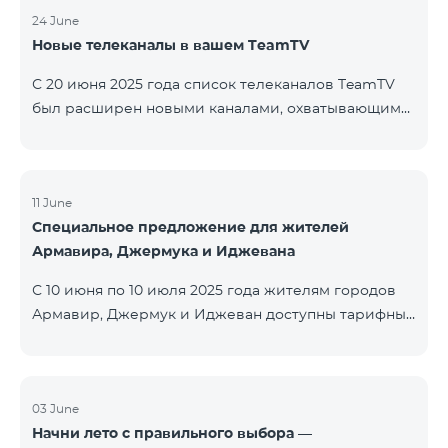
24 June
Новые телеканалы в вашем TeamTV
С 20 июня 2025 года список телеканалов TeamTV
был расширен новыми каналами, охватывающими
жанры фильмов, детских программ, новостей и
музыки. Добавлены следующие телеканалы: ID
Название Жанр 122 Cartoon Classic Детский 177 DW
Russian Информационный 230 AMEDIA Фильмы 231
11 June
Специальное предложение для жителей
AMEDIA 2 Фильмы 232 AMEDIA HIT Фильмы 233
Армавира, Джермука и Иджевана
AMEDIA Premium HD Фильмы 234 4Y Фи
С 10 июня по 10 июля 2025 года жителям городов
Армавир, Джермук и Иджеван доступны тарифные
пакеты COSMO Regional на специальных условиях:
COSMO 2 6900 Regional COSMO 3 7400 Regional
COSMO 4 9900 Regional В рамках акции
предоставляется 50% скидка на первые 6 месяцев
03 June
Начни лето с правильного выбора —
при условии годовой подписки (12 месяцев).