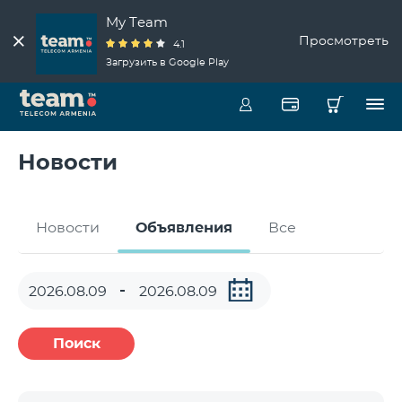
My Team
Просмотреть
4.1
Загрузить в Google Play
Новости
Новости
Объявления
Все
Поиск