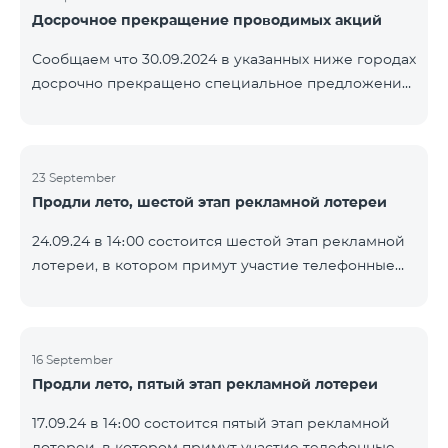
Досрочное прекращение проводимых акций
помощью генератора случайных чисел. Следите за
нами на официальных каналах Team в Facebook и
Сообщаем что 30.09.2024 в указанных ниже городах
YouTube. Подробнее:
досрочно прекращено специальное предложение,
https://www.telecomarmenia.am/ru/B2S
действующее для физических лиц и абонентов
услуги «Моя Компания» ОАО «Телеком Армения»
на тарифные пакеты COSMO 4 9900 и COMBO 4
23 September
9900. Вайк Чаренцаван Ванадзор
Продли лето, шестой этап рекламной лотереи
24.09.24 в 14։00 состоится шестой этап рекламной
лотереи, в котором примут участие телефонные
номера абонентов предоплатного тарифного
плана TeamTok, предоставленные в рамках акции с
телефоном Honor 200 Lite с 16.09.24 по 22.09.24.
Выигравшие номера телефонов будут выбраны с
16 September
Продли лето, пятый этап рекламной лотереи
помощью генератора случайных чисел. Следите за
нами на официальных каналах Team в Facebook и
17.09.24 в 14։00 состоится пятый этап рекламной
YouTube. Подробнее:
лотереи, в котором примут участие телефонные