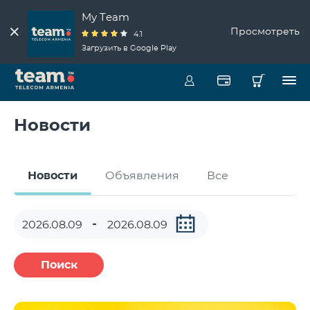
My Team
Просмотреть
4.1
Загрузить в Google Play
Новости
Новости
Объявления
Все
Поиск