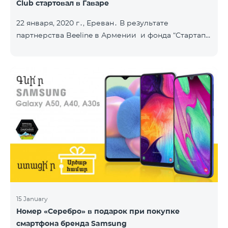
Club стартовал в Гаваре
22 января, 2020 г․, Ереван․ В результате
партнерства Beeline в Армении и фонда “Стартап
Армения”, в городе Гавар успешно стартовал
проект Sturtup Club. Sturtup Club – это
образовательная инициатива, цель которой –
помочь молодым людям из регионов раскрыть
свои предпринимательские способности и
повысить их социальную ответственность. Клубы
задействованы в ряде армянских общин: в
Апаране, Аштараке, Егварде, приграничных Коти,
Айгеховите, и уже в Гаваре. Гаварский кл
15 January
Номер «Серебро» в подарок при покупке
смартфона бренда Samsung