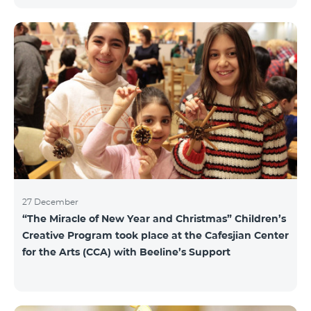
15 драм/мин, для исходящих звонков в Армению и
местных звонков в Арцахе - 29 драм/мин, 1 МБ
Интернета – 22 драм, а для коротких сообщений -
40 драм/SMS. Изменение действующих до этого
тарифов в Арцахе будет нести продолжительный
характер тарифов роуминга в Арцахе согласно
Меморандому, подписанному между
Государственной комиссией по регулированию
общественны
27 December
“The Miracle of New Year and Christmas” Children’s
Creative Program took place at the Cafesjian Center
for the Arts (CCA) with Beeline’s Support