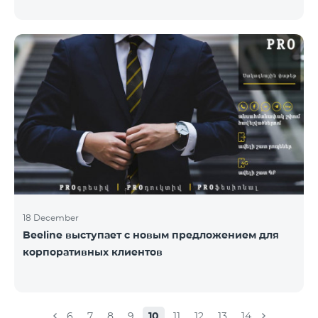
раз состоялась церемония награждения
специалистов по связям с общественностью и
коммуникациям, авторов лучших программ и
идей. «Работа общественных и политических
деятелей, компаний и государственных структур в
центре внимания исследовательской команды
Армянской PR ассоциации. Награждение
проводиться с целью повысить и подчеркнуть
роль PR-специалистов, подчеркнуть важность
обратной
18 December
Beeline выступает с новым предложением для
корпоративных клиентов
6
7
8
9
10
11
12
13
14