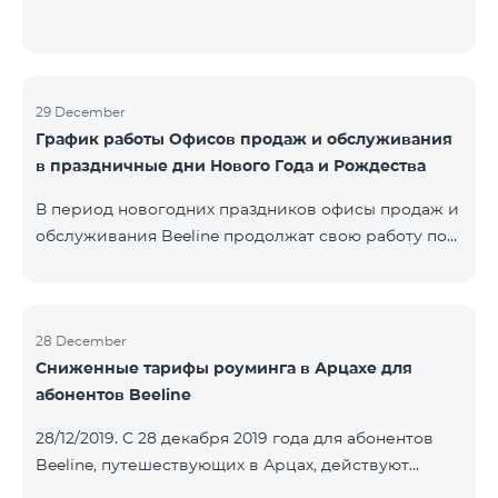
29 December
График работы Офисов продаж и обслуживания
в праздничные дни Нового Года и Рождества
В период новогодних праздников офисы продаж и
обслуживания Beeline продолжат свою работу по
специальному графику. Подробнее с графиком
можете ознакомиться здесь.Beeline E-shop
возобновит обработку онлайн-заказов 8 января
2020 года.
28 December
Сниженные тарифы роуминга в Арцахе для
абонентов Beeline
28/12/2019. С 28 декабря 2019 года для абонентов
Beeline, путешествующих в Арцах, действуют
новые сниженные тарифы: для входящих звонков –