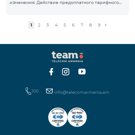
изменения: Действие предоплатного тарифного
плана «Смарт 5500» будет прекращёно, а
телефонные номера абонентов будут переведены
на тарифный план «BeFree 5000 unlimit», который
1
2
3
4
5
6
7
8
9
включает безлимитный интернет, 2000 минут на
все сети Армении, США, Канады, Beeline РФ и Tele2,
500 SMS, 200 МБ в роуминге, 60 TV каналов.
Ежемесячная абонентская плата за тарифный план
«BeFree 5000 unlimit» составляет 5000 драм.
Действие предоплатного тарифного плана «Смарт
100
info@telecomarmenia.am