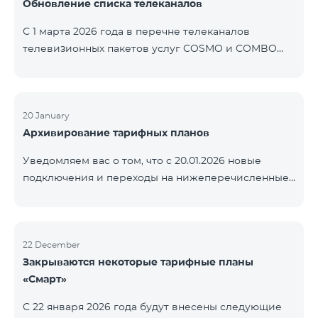
Обновление списка телеканалов
точные сроки восстановления услуг неизвестны.
Дополнительная информация будет
С 1 марта 2026 года в перечне телеканалов
предоставлена по мере изменения ситуации.
телевизионных пакетов услуг COSMO и COMBO
Благодарим за понимание.
будут внесены изменения. В соответствии с
данными изменениями региональные
мультиплексные телеканалы будут доступны
только в тех регионах, где их трансляция является
20 January
Архивирование тарифных планов
обязательной. Данные изменения реализуются в
рамках обновления технических параметров
Уведомляем вас о том, что с 20.01.2026 новые
телевизионной платформы и полностью
подключения и переходы на нижеперечисленные
соответствуют нормам местного вещания.
тарифные планы будут приостановлены. COMBO 2
Перечень телеканалов по регионам приведён
Max COMBO 2 Plus COMBO 2 TV COMBO 4 Basic
ниже.
8990 COMBO 4 Plus 10990
ЕреванКотайкГегаркуникАраратАрмавирЛор
22 December
Закрываются некоторые тарифные планы
«Смарт»
С 22 января 2026 года будут внесены следующие