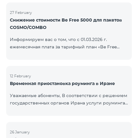
COSMO/COMBO» ежеме
голосовой связи и SMS остаются доступными.
Дополнительная информация будет
27 February
Снижение стоимости Be Free 5000 для пакетов
предоставлена в случае изменения ситуации.
COSMO/COMBO
Благодарим за понимание.
Информируем вас о том, что с 01.03.2026 г.
ежемесячная плата за тарифный план «Be Free
5000», доступный на специальных условиях для
пакетов услуг COSMO/COMBO, будет снижена с
4000 драмов до 3500 драмов. Подключиться к
тарифному плану могут все абоненты с активной
12 February
Временная приостановка роуминга в Иране
подпиской на пакеты услуг COSMO или COMBO. С
подробностями тарифного плана можно
Уважаемые абоненты, В соответствии с решением
ознакомиться здесь.
государственных органов Ирана услуги роуминга
на территории страны временно приостановлены
всеми операторами связи. Данное ограничение
введено иранской стороной и не находится под
контролем нашей компании. В настоящее время
26 January