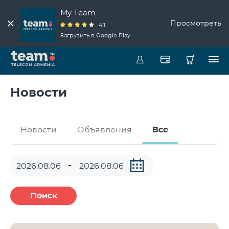
My Team
Просмотреть
4.1
Загрузить в Google Play
Новости
Новости
Объявления
Все
Поиск