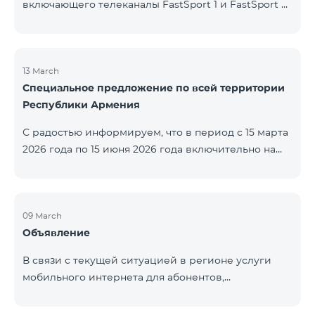
включающего телеканалы FastSport 1 и FastSport 2,
доступных в TeamTV, прекращена. С 20 апреля
текущего года будет остановлена и трансляция
указанных телеканалов. Изменение связано с
решением вещателя. По вопросам или для
13 March
Специальное предложение по всей территории
получения дополнительной информации просим
Республики Армения
обращаться в компанию «Фаст Медиа».
С радостью информируем, что в период с 15 марта
2026 года по 15 июня 2026 года включительно на
всей территории Республики Армения действуют
специальные условия․ Тарифные пакеты COSMO 4
12500, COSMO 4 16500 и COSMO 4 9900
Региональный будут доступны со скидкой 25% при
09 March
Объявление
подключении на 12 месяцев с автоматическим
продлением ещё на 12 месяцев. Тарифный
В связи с текущей ситуацией в регионе услуги
пакет COMBO 4 9900 также предоставляется со
мобильного интернета для абонентов,
скидкой 25% сроком на 12 месяцев. Кроме того, для
находящихся в роуминге в Кувейте, временно
тарифного пакета «Be Free 5000 для
приостановлены местными операторами. Услуги