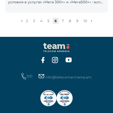
условия в услугах «Мега 300+» и «Мега500+» : если
на счету имеется сумма, превышающая
ежедневную плату за услугу, и она автоматически
продлевается, остаток неиспользованного
2
3
4
5
6
7
8
9
10
интернета не обнуляется и переносится на
следующий день с возможностью накопления до
100 ГБ.
100
info@telecomarmenia.am