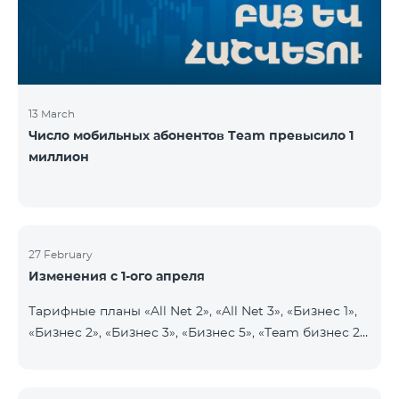
прежних 2900 драмов. Абоненты получат 750
минут на все
13 March
Число мобильных абонентов Team превысило 1
миллион
27 February
Изменения с 1-ого апреля
Тарифные планы «All Net 2», «All Net 3», «Бизнес 1»,
«Бизнес 2», «Бизнес 3», «Бизнес 5», «Team бизнес 2»,
«Team бизнес 3», «Бизнес Актив VIP», «VIP Бизнес
Актив родственники/друзья», «Бизнес VIP
Общение», «Бизнес Общение», «Бизнес Сеть»,