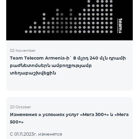
3&Русский Pro 8200 Лидер M Pro 3700 Лидер L Pro
5200
02 November
Team Telecom Armenia-ի` 8 մլրդ 240 մլն դրամի
բաժնետոմսերն ամբողջությամբ
տեղաբաշխվեցին
20 October
Изменения в условиях услуг «Мега 300+» և «Мега
500+»
С 01.11.2023г. изменятся