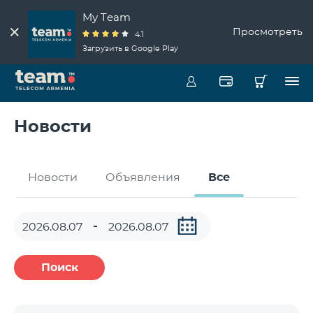
My Team
Просмотреть
4.1
Загрузить в Google Play
Новости
Новости
Объявления
Все
Поиск