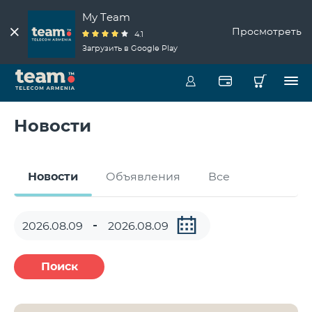
My Team
Просмотреть
4.1
Загрузить в Google Play
Новости
Новости
Объявления
Все
Поиск