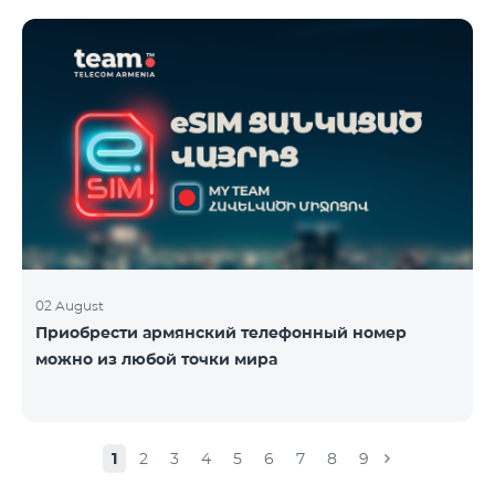
02 August
Приобрести армянский телефонный номер
можно из любой точки мира
1
2
3
4
5
6
7
8
9