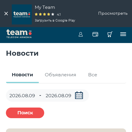
My Team
Просмотреть
4.1
Загрузить в Google Play
Новости
Новости
Объявления
Все
Поиск