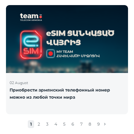
02 August
Приобрести армянский телефонный номер
можно из любой точки мира
1
2
3
4
5
6
7
8
9