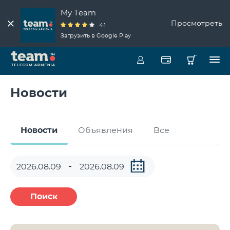
My Team
Просмотреть
4.1
Загрузить в Google Play
Новости
Новости
Объявления
Все
Поиск