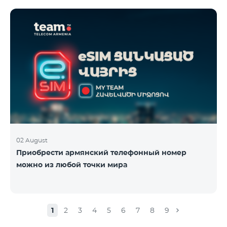
02 August
Приобрести армянский телефонный номер
можно из любой точки мира
1
2
3
4
5
6
7
8
9