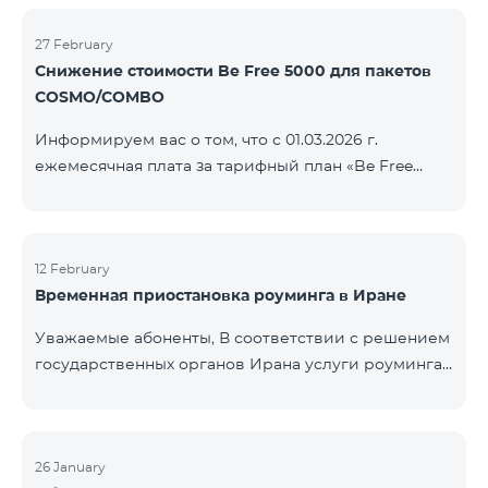
COSMO/COMBO» ежеме
голосовой связи и SMS остаются доступными.
Дополнительная информация будет
27 February
Снижение стоимости Be Free 5000 для пакетов
предоставлена в случае изменения ситуации.
COSMO/COMBO
Благодарим за понимание.
Информируем вас о том, что с 01.03.2026 г.
ежемесячная плата за тарифный план «Be Free
5000», доступный на специальных условиях для
пакетов услуг COSMO/COMBO, будет снижена с
4000 драмов до 3500 драмов. Подключиться к
тарифному плану могут все абоненты с активной
12 February
Временная приостановка роуминга в Иране
подпиской на пакеты услуг COSMO или COMBO. С
подробностями тарифного плана можно
Уважаемые абоненты, В соответствии с решением
ознакомиться здесь.
государственных органов Ирана услуги роуминга
на территории страны временно приостановлены
всеми операторами связи. Данное ограничение
введено иранской стороной и не находится под
контролем нашей компании. В настоящее время
26 January