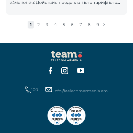
изменения: Действие предоплатного тарифного
плана «Смарт 5500» будет прекращёно, а
телефонные номера абонентов будут переведены
на тарифный план «BeFree 5000 unlimit», который
1
2
3
4
5
6
7
8
9
включает безлимитный интернет, 2000 минут на
все сети Армении, США, Канады, Beeline РФ и Tele2,
500 SMS, 200 МБ в роуминге, 60 TV каналов.
Ежемесячная абонентская плата за тарифный план
«BeFree 5000 unlimit» составляет 5000 драм.
Действие предоплатного тарифного плана «Смарт
100
info@telecomarmenia.am