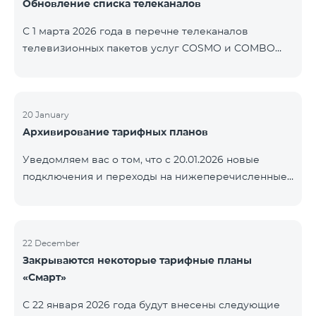
Обновление списка телеканалов
точные сроки восстановления услуг неизвестны.
Дополнительная информация будет
С 1 марта 2026 года в перечне телеканалов
предоставлена по мере изменения ситуации.
телевизионных пакетов услуг COSMO и COMBO
Благодарим за понимание.
будут внесены изменения. В соответствии с
данными изменениями региональные
мультиплексные телеканалы будут доступны
только в тех регионах, где их трансляция является
20 January
Архивирование тарифных планов
обязательной. Данные изменения реализуются в
рамках обновления технических параметров
Уведомляем вас о том, что с 20.01.2026 новые
телевизионной платформы и полностью
подключения и переходы на нижеперечисленные
соответствуют нормам местного вещания.
тарифные планы будут приостановлены. COMBO 2
Перечень телеканалов по регионам приведён
Max COMBO 2 Plus COMBO 2 TV COMBO 4 Basic
ниже.
8990 COMBO 4 Plus 10990
ЕреванКотайкГегаркуникАраратАрмавирЛор
22 December
Закрываются некоторые тарифные планы
«Смарт»
С 22 января 2026 года будут внесены следующие