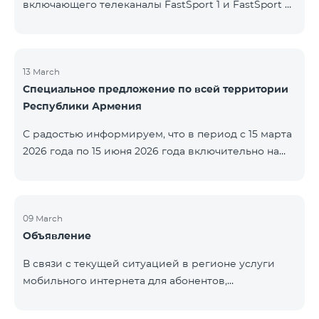
включающего телеканалы FastSport 1 и FastSport 2,
доступных в TeamTV, прекращена. С 20 апреля
текущего года будет остановлена и трансляция
указанных телеканалов. Изменение связано с
решением вещателя. По вопросам или для
13 March
Специальное предложение по всей территории
получения дополнительной информации просим
Республики Армения
обращаться в компанию «Фаст Медиа».
С радостью информируем, что в период с 15 марта
2026 года по 15 июня 2026 года включительно на
всей территории Республики Армения действуют
специальные условия․ Тарифные пакеты COSMO 4
12500, COSMO 4 16500 и COSMO 4 9900
Региональный будут доступны со скидкой 25% при
09 March
Объявление
подключении на 12 месяцев с автоматическим
продлением ещё на 12 месяцев. Тарифный
В связи с текущей ситуацией в регионе услуги
пакет COMBO 4 9900 также предоставляется со
мобильного интернета для абонентов,
скидкой 25% сроком на 12 месяцев. Кроме того, для
находящихся в роуминге в Кувейте, временно
тарифного пакета «Be Free 5000 для
приостановлены местными операторами. Услуги