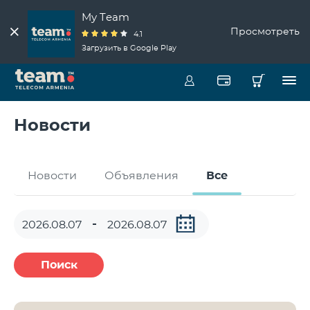
My Team
Просмотреть
4.1
Загрузить в Google Play
Новости
Новости
Объявления
Все
Поиск