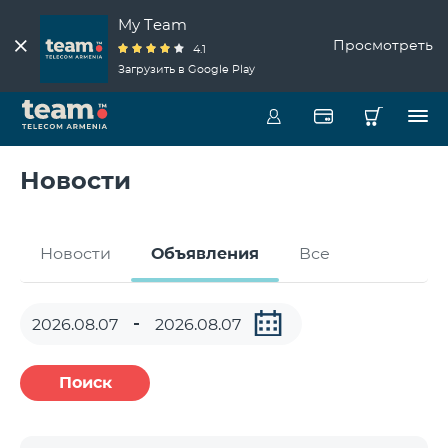
My Team
Просмотреть
4.1
Загрузить в Google Play
Новости
Новости
Объявления
Все
Поиск