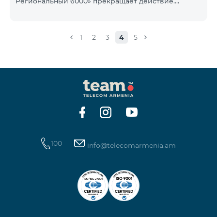
Региональный 6000» прекращает действие.
1900 Drive 80 ГБ Образование Drive max
Существующие абоненты указанного тарифного
плана автоматически перейдут на тарифный план
«COMBO 4 Региональный 7990», абонентская плата
1
2
3
4
5
составит 7990 драмов в месяц вместо прежних
6000 драмов. В рамках тарифного объем
мобильного интернета будет равен - 15 Гб,
количество предоставляемых бесплатных SMS-
сообщений составит 300 SMS, безлимитные
бесплатные минуты в сети «Team», «Beeline РФ»,
«Tele 2», а также возможность приоб
100
info@telecomarmenia.am