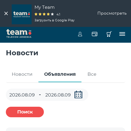
My Team
Просмотреть
4.1
Загрузить в Google Play
Новости
Новости
Объявления
Все
Поиск