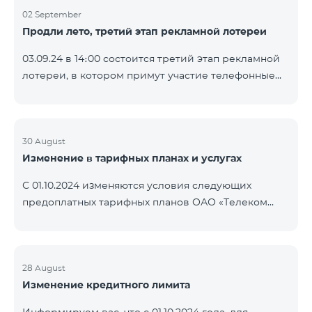
02 September
Продли лето, третий этап рекламной лотереи
03.09.24 в 14։00 состоится третий этап рекламной
лотереи, в котором примут участие телефонные
номера абонентов предоплатного тарифного
плана TeamTok, предоставленные в рамках акции с
телефоном Honor 200 Lite с 26.08.24 по 01.09.24.
Выигравшие номера телефонов будут выбраны с
30 August
Изменение в тарифных планах и услугах
помощью генератора случайных чисел. Следите за
нами на официальных каналах Team в Facebook и
С 01.10.2024 изменяются условия следующих
YouTube. Подробнее:
предоплатных тарифных планов ОАО «Телеком
https://www.telecomarmenia.am/ru/B2S?s
Армения»: Услуги Опция 1 или Опция 2 будут
продлены автоматически при наличии
достаточного количества денежных средств на
балансе абонентов предоплтаного тарифного
28 August
Изменение кредитного лимита
пакета «Ремикс». Если на момент оплаты
недостаточно средств, услуги Опция 1 или Опция 2