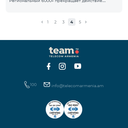
Региональный 6000» прекращает действие.
1900 Drive 80 ГБ Образование Drive max
Существующие абоненты указанного тарифного
плана автоматически перейдут на тарифный план
«COMBO 4 Региональный 7990», абонентская плата
1
2
3
4
5
составит 7990 драмов в месяц вместо прежних
6000 драмов. В рамках тарифного объем
мобильного интернета будет равен - 15 Гб,
количество предоставляемых бесплатных SMS-
сообщений составит 300 SMS, безлимитные
бесплатные минуты в сети «Team», «Beeline РФ»,
«Tele 2», а также возможность приоб
100
info@telecomarmenia.am