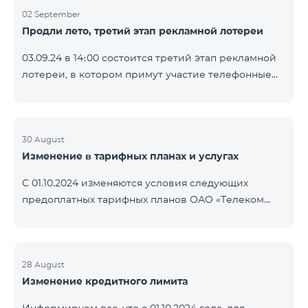
02 September
Продли лето, третий этап рекламной лотереи
03.09.24 в 14։00 состоится третий этап рекламной
лотереи, в котором примут участие телефонные
номера абонентов предоплатного тарифного
плана TeamTok, предоставленные в рамках акции с
телефоном Honor 200 Lite с 26.08.24 по 01.09.24.
Выигравшие номера телефонов будут выбраны с
30 August
Изменение в тарифных планах и услугах
помощью генератора случайных чисел. Следите за
нами на официальных каналах Team в Facebook и
С 01.10.2024 изменяются условия следующих
YouTube. Подробнее:
предоплатных тарифных планов ОАО «Телеком
https://www.telecomarmenia.am/ru/B2S?s
Армения»: Услуги Опция 1 или Опция 2 будут
продлены автоматически при наличии
достаточного количества денежных средств на
балансе абонентов предоплтаного тарифного
28 August
Изменение кредитного лимита
пакета «Ремикс». Если на момент оплаты
недостаточно средств, услуги Опция 1 или Опция 2