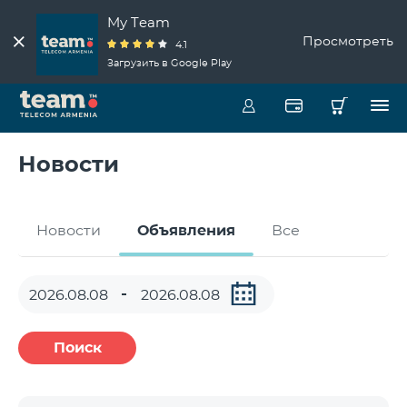
My Team
Просмотреть
4.1
Загрузить в Google Play
Новости
Новости
Объявления
Все
Поиск