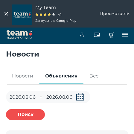
My Team
Просмотреть
4.1
Загрузить в Google Play
Новости
Новости
Объявления
Все
Поиск