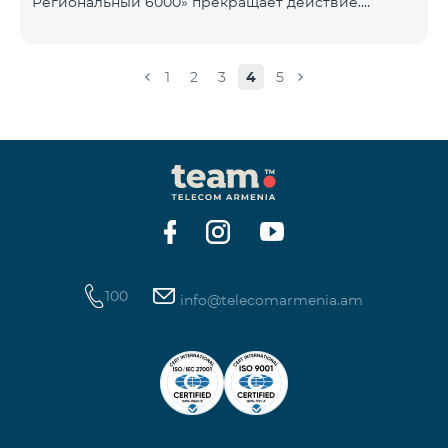
Региональный 6000» прекращает действие.
1900 Drive 80 ГБ Образование Drive max
Существующие абоненты указанного тарифного
плана автоматически перейдут на тарифный план
«COMBO 4 Региональный 7990», абонентская плата
1
2
3
4
5
составит 7990 драмов в месяц вместо прежних
6000 драмов. В рамках тарифного объем
мобильного интернета будет равен - 15 Гб,
количество предоставляемых бесплатных SMS-
сообщений составит 300 SMS, безлимитные
бесплатные минуты в сети «Team», «Beeline РФ»,
«Tele 2», а также возможность приоб
100
info@telecomarmenia.am