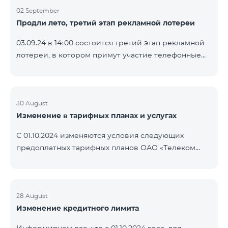
02 September
Продли лето, третий этап рекламной лотереи
03.09.24 в 14։00 состоится третий этап рекламной
лотереи, в котором примут участие телефонные
номера абонентов предоплатного тарифного
плана TeamTok, предоставленные в рамках акции с
телефоном Honor 200 Lite с 26.08.24 по 01.09.24.
Выигравшие номера телефонов будут выбраны с
30 August
Изменение в тарифных планах и услугах
помощью генератора случайных чисел. Следите за
нами на официальных каналах Team в Facebook и
С 01.10.2024 изменяются условия следующих
YouTube. Подробнее:
предоплатных тарифных планов ОАО «Телеком
https://www.telecomarmenia.am/ru/B2S?s
Армения»: Услуги Опция 1 или Опция 2 будут
продлены автоматически при наличии
достаточного количества денежных средств на
балансе абонентов предоплтаного тарифного
28 August
Изменение кредитного лимита
пакета «Ремикс». Если на момент оплаты
недостаточно средств, услуги Опция 1 или Опция 2