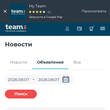
My Team
Просмотреть
4.1
Загрузить в Google Play
Новости
Новости
Объявления
Все
Поиск