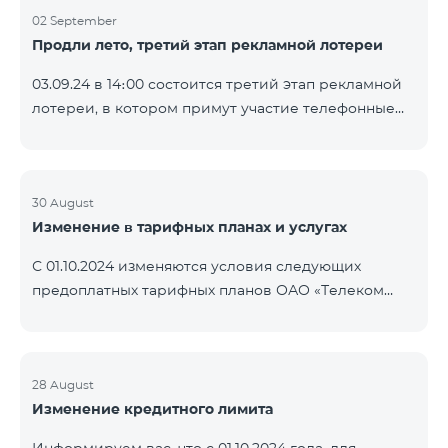
02 September
Продли лето, третий этап рекламной лотереи
03.09.24 в 14։00 состоится третий этап рекламной
лотереи, в котором примут участие телефонные
номера абонентов предоплатного тарифного
плана TeamTok, предоставленные в рамках акции с
телефоном Honor 200 Lite с 26.08.24 по 01.09.24.
Выигравшие номера телефонов будут выбраны с
30 August
Изменение в тарифных планах и услугах
помощью генератора случайных чисел. Следите за
нами на официальных каналах Team в Facebook и
С 01.10.2024 изменяются условия следующих
YouTube. Подробнее:
предоплатных тарифных планов ОАО «Телеком
https://www.telecomarmenia.am/ru/B2S?s
Армения»: Услуги Опция 1 или Опция 2 будут
продлены автоматически при наличии
достаточного количества денежных средств на
балансе абонентов предоплтаного тарифного
28 August
Изменение кредитного лимита
пакета «Ремикс». Если на момент оплаты
недостаточно средств, услуги Опция 1 или Опция 2