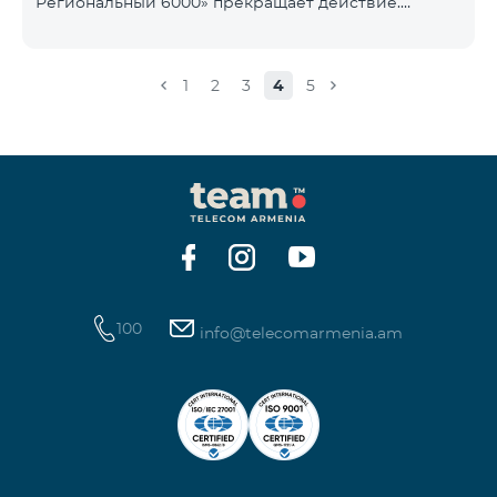
Региональный 6000» прекращает действие.
1900 Drive 80 ГБ Образование Drive max
Существующие абоненты указанного тарифного
плана автоматически перейдут на тарифный план
«COMBO 4 Региональный 7990», абонентская плата
1
2
3
4
5
составит 7990 драмов в месяц вместо прежних
6000 драмов. В рамках тарифного объем
мобильного интернета будет равен - 15 Гб,
количество предоставляемых бесплатных SMS-
сообщений составит 300 SMS, безлимитные
бесплатные минуты в сети «Team», «Beeline РФ»,
«Tele 2», а также возможность приоб
100
info@telecomarmenia.am