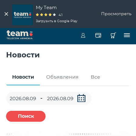
My Team
Просмотреть
4.1
Загрузить в Google Play
Новости
Новости
Объявления
Все
Поиск