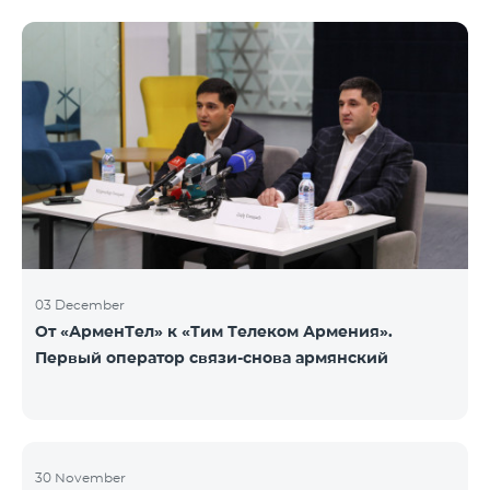
недоступен. Для обмена доступны номера других
категорий: Nickel, Bronze, Silver, Platinum.
03 December
От «АрменТел» к «Тим Телеком Армения».
Первый оператор связи-снова армянский
30 November