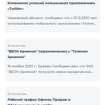
Изменение условий пользования приложением
«Twitter»
Уважаемый абонент, сообщаем, что с 01.12.2020 при
использовании мобильного приложения «Twitter»
будет осуществляться тарификация Интернета. В
случае, если на вашем счету имеется остаток
Интернета, то тарификация будет осуществляться
с данного остатка․ После исчерпания которого
16 November
''ВЕОН Армения'' переименована в ''Телеком
дальнейшая тарификация будет осуществляться
Армения''
согласно условиям вашего тарифного плана.
16 ноября 2020 г., Ереван; Сообщаeм вам, что ЗАО
''ВЕОН Армения'' получило новое юридическое
наименование; новое название компании - ЗАО
"Телеком Армения". Изменение наименования
была официально зарегистрирована 16 ноября
2020 года. Внесенное изменение никоим образом
02 November
Рабочий график Офисов Продаж и
не повлияет на права, обязанности и услуги,