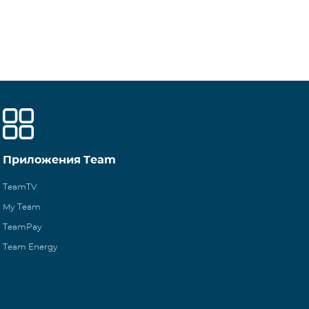
Приложения Team
TeamTV
My Team
TeamPay
Team Energy