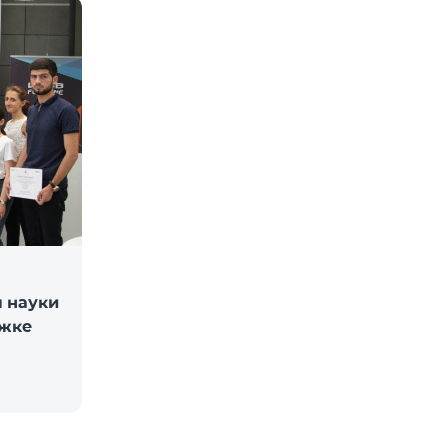
 науки
ржке