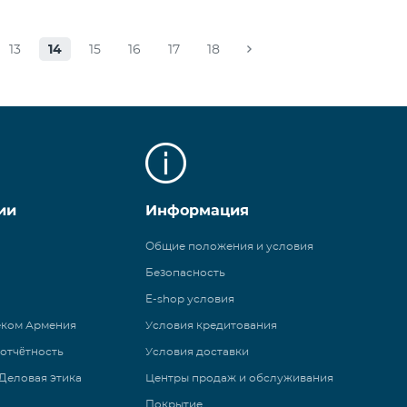
13
14
15
16
17
18
ии
Информация
Общие положения и условия
Безопасность
E-shop условия
еком Армения
Условия кредитования
 отчётность
Условия доставки
Деловая этика
Центры продаж и обслуживания
Покрытие