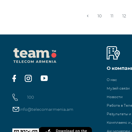
10
11
12
О компан
О нас
Музей связи
100
Новости
Работа в Тел
info@telecomarmenia.am
Результаты и
Комплаенс и 
Акционерам