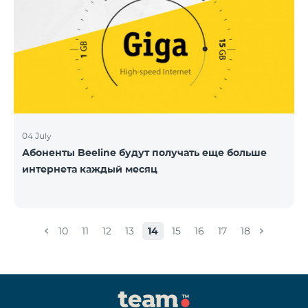
04 July
Абоненты Beeline будут получать еще больше
интернета каждый месяц
10
11
12
13
14
15
16
17
18