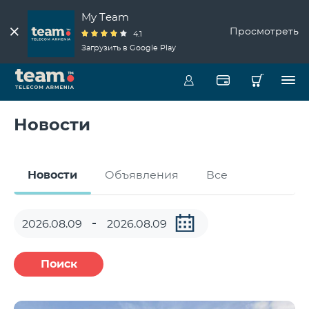
My Team
Просмотреть
4.1
Загрузить в Google Play
Новости
Новости
Объявления
Все
Поиск