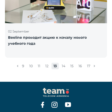
02 September
Beeline проводит акцию к началу нового
учебного года
9
10
11
12
13
14
15
16
17