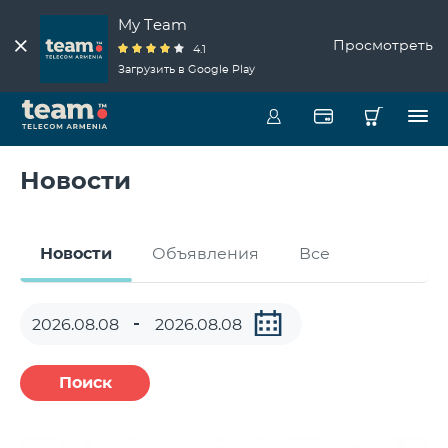
My Team
Просмотреть
4.1
Загрузить в Google Play
Новости
Новости
Объявления
Все
Поиск