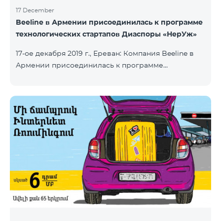
17 December
Beeline в Армении присоединилась к программе
технологических стартапов Диаспоры «НерУж»
17-ое декабря 2019 г., Ереван: Компания Beeline в
Армении присоединилась к программе
технологических стартапов диаспоры «НерУж»,
реализуемой совместно с Министерством
высокотехнологичной промышленности РА и
офисом главного комиссара по делам диаспоры
РА. Основная цель программы - привлечение
талантливых предпринимателей, инженеров из
диаспоры, стимулирование репатриации, а также
развитие стартап-экосистемы в Армении.
Программа позволяет превратить
технологические идеи и проекты прож