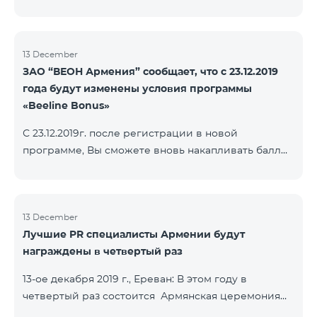
13 December
ЗАО “ВЕОН Армения” сообщает, что с 23.12.2019
года будут изменены условия программы
«Beeline Bonus»
С 23.12.2019г. после регистрации в новой
программе, Вы сможете вновь накапливать баллы
согласно условиям новой программы. Для
абонентов, действующей программы Beeline Bonus
накопление баллов будет приостановлено с 17-го
декабря 2019г. Абоненты статусов Gold и VIP
13 December
Лучшие PR специалисты Армении будут
перейдут в новую программу со своим статусом.
награждены в четвертый раз
При регистрации в новой программе абоненты
статуса Silver получат статус в согласно условиям
13-ое декабря 2019 г., Ереван: В этом году в
новой бонусной программы.
четвертый раз состоится Армянская церемония
награждения PR по инициативе научно-