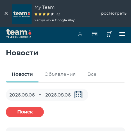
My Team
Просмотреть
4.1
Загрузить в Google Play
Новости
Новости
Объявления
Все
Поиск