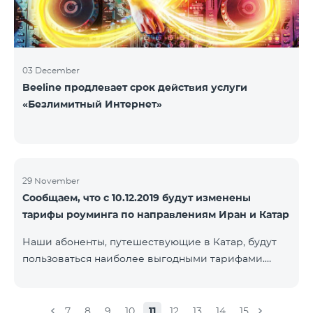
03 December
Beeline продлевает срок действия услуги
«Безлимитный Интернет»
29 November
Сообщаем, что с 10.12.2019 будут изменены
тарифы роуминга по направлениям Иран и Катар
Наши абоненты, путешествующие в Катар, будут
пользоваться наиболее выгодными тарифами.
Стоимость одной минуты входящих и исходящих
звонков в Армению составит 150 драм, стоимость
одной минуты локальных звонков - 500 драм,
7
8
9
10
11
12
13
14
15