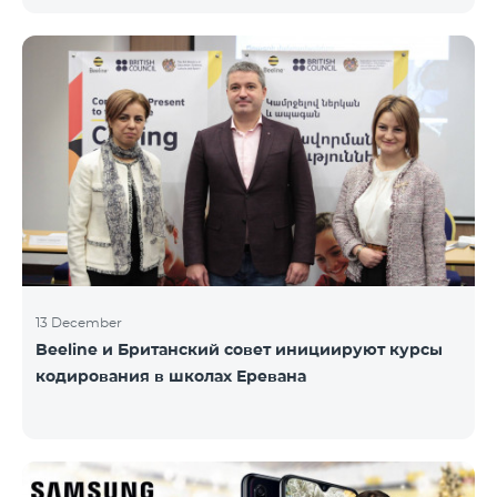
информационного НПО «Армянская PR-
ассоциация» и при содействии Beeline.
Награждение проводится с целью дать оценку
проделанной работе в сфере общественных
связей и коммуникаций, одновременно озвучить
имеющиеся в сфере проблемы, достижения и
вызовы. Армянская PR-ассоциация в течение года
проводила мониторинг происходящих в этой
области событий на основе
13 December
Beeline и Британский совет инициируют курсы
кодирования в школах Еревана