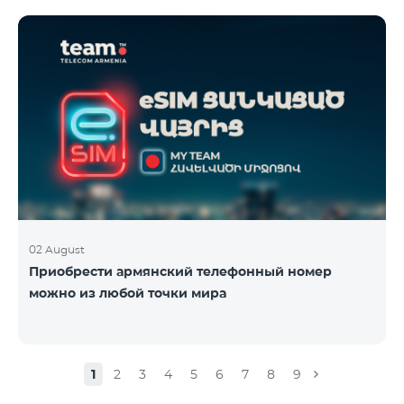
02 August
Приобрести армянский телефонный номер
можно из любой точки мира
1
2
3
4
5
6
7
8
9