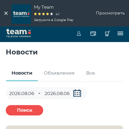
My Team
Просмотреть
4.1
Загрузить в Google Play
Новости
Новости
Объявления
Все
Поиск