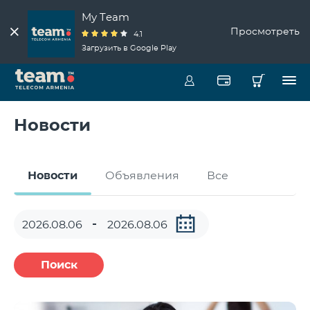
My Team
Просмотреть
4.1
Загрузить в Google Play
Новости
Новости
Объявления
Все
Поиск