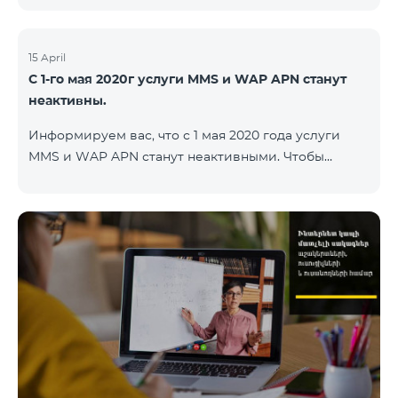
15 April
С 1-го мая 2020г услуги MMS и WAP APN станут
неактивны.
Информируем вас, что с 1 мая 2020 года услуги
MMS и WAP APN станут неактивными. Чтобы
изменить настройки WAP, вам нужно поменять в
настройках интернета APN wap.beeline.am на
internet.beeline.am и удалить поля Port, Proxy,
Password. Подробности: 0611