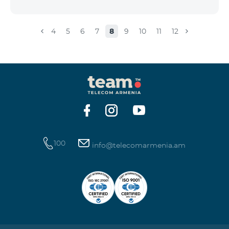
4
5
6
7
8
9
10
11
12
100
info@telecomarmenia.am