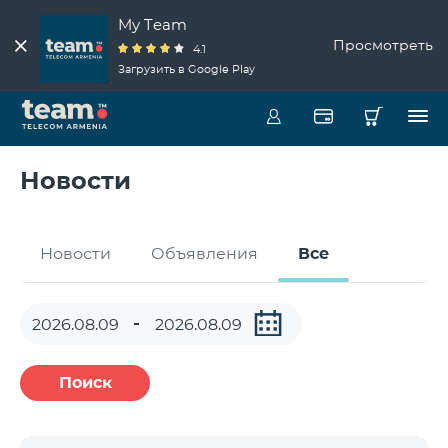
My Team
Просмотреть
4.1
Загрузить в Google Play
Новости
Новости
Объявления
Все
Поиск