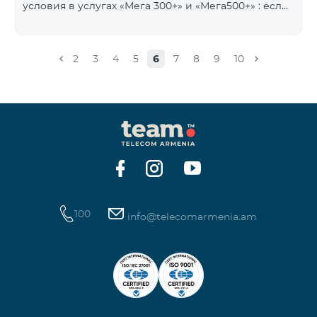
условия в услугах «Мега 300+» и «Мега500+» : если
на счету имеется сумма, превышающая
ежедневную плату за услугу, и она автоматически
продлевается, остаток неиспользованного
2
3
4
5
6
7
8
9
10
интернета не обнуляется и переносится на
следующий день с возможностью накопления до
100 ГБ.
100
info@telecomarmenia.am