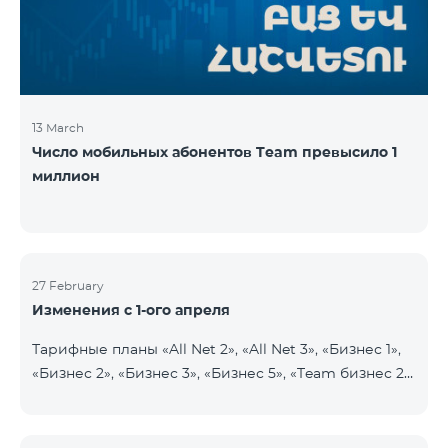
прежних 2900 драмов. Абоненты получат 750
минут на все
13 March
Число мобильных абонентов Team превысило 1
миллион
27 February
Изменения с 1-ого апреля
Тарифные планы «All Net 2», «All Net 3», «Бизнес 1»,
«Бизнес 2», «Бизнес 3», «Бизнес 5», «Team бизнес 2»,
«Team бизнес 3», «Бизнес Актив VIP», «VIP Бизнес
Актив родственники/друзья», «Бизнес VIP
Общение», «Бизнес Общение», «Бизнес Сеть»,