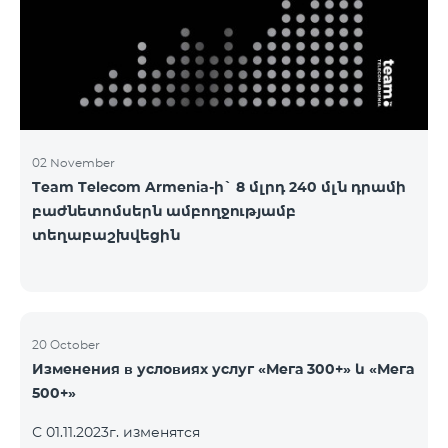
3&Русский Pro 8200 Лидер M Pro 3700 Лидер L Pro
5200
02 November
Team Telecom Armenia-ի` 8 մլրդ 240 մլն դրամի
բաժնետոմսերն ամբողջությամբ
տեղաբաշխվեցին
20 October
Изменения в условиях услуг «Мега 300+» և «Мега
500+»
С 01.11.2023г. изменятся