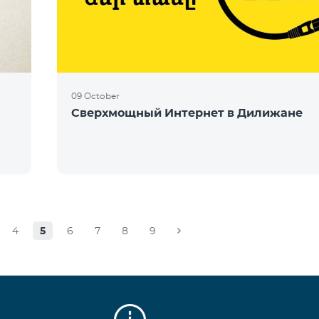
09 October
Сверхмощный Интернет в Дилижане
4
5
6
7
8
9