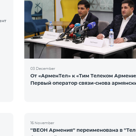
ент
03 December
От «АрменТел» к «Тим Телеком Армени
Первый оператор связи-снова армянск
16 November
''ВЕОН Армения'' переименована в ''Те