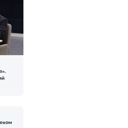
я».
ий
леком