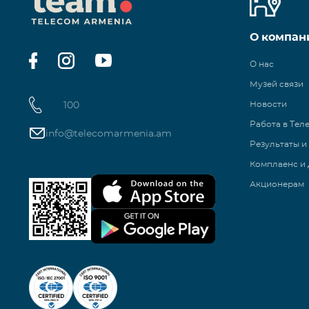
О компан
О нас
Музей связи
100
Новости
Работа в Тел
info@telecomarmenia.am
Результаты и
Комплаенс и 
Акционерам