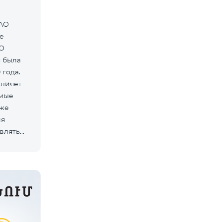
ЗАО
е
АО
 была
 года.
влияет
емые
 же
ия
влять