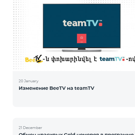
20 January
Изменение BeeTV на teamTV
21 December
Обмен красивых Gold номеров в программе