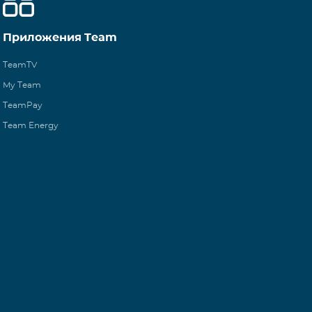
Приложения Team
TeamTV
My Team
TeamPay
Team Energy