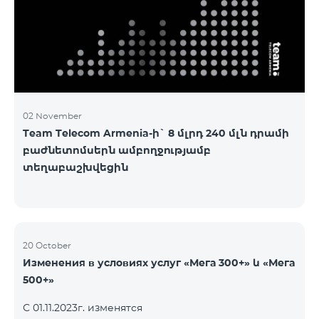
3&Русский Pro 8200 Лидер M Pro 3700 Лидер L Pro
5200
02 November
Team Telecom Armenia-ի` 8 մլրդ 240 մլն դրամի
բաժնետոմսերն ամբողջությամբ
տեղաբաշխվեցին
20 October
Изменения в условиях услуг «Мега 300+» և «Мега
500+»
С 01.11.2023г. изменятся