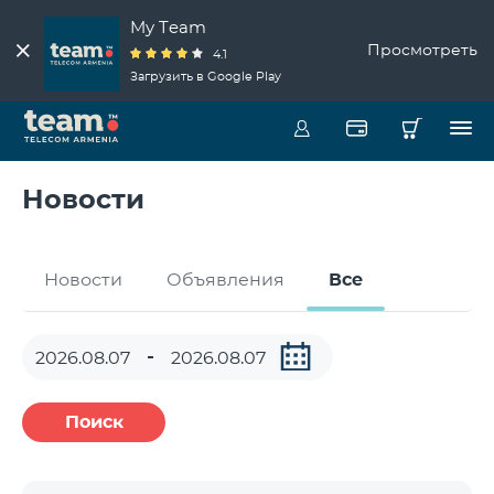
My Team
Просмотреть
4.1
Загрузить в Google Play
Новости
Новости
Объявления
Все
Поиск