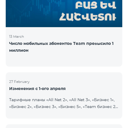
прежних 2900 драмов. Абоненты получат 750
минут на все
13 March
Число мобильных абонентов Team превысило 1
миллион
27 February
Изменения с 1-ого апреля
Тарифные планы «All Net 2», «All Net 3», «Бизнес 1»,
«Бизнес 2», «Бизнес 3», «Бизнес 5», «Team бизнес 2»,
«Team бизнес 3», «Бизнес Актив VIP», «VIP Бизнес
Актив родственники/друзья», «Бизнес VIP
Общение», «Бизнес Общение», «Бизнес Сеть»,