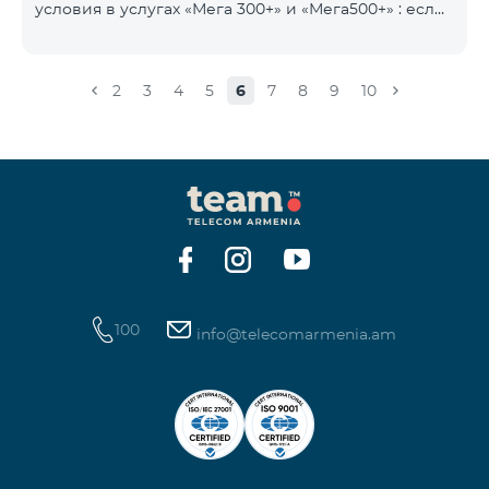
условия в услугах «Мега 300+» и «Мега500+» : если
на счету имеется сумма, превышающая
ежедневную плату за услугу, и она автоматически
продлевается, остаток неиспользованного
2
3
4
5
6
7
8
9
10
интернета не обнуляется и переносится на
следующий день с возможностью накопления до
100 ГБ.
100
info@telecomarmenia.am