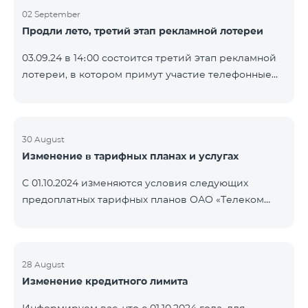
02 September
Продли лето, третий этап рекламной лотереи
03.09.24 в 14։00 состоится третий этап рекламной
лотереи, в котором примут участие телефонные
номера абонентов предоплатного тарифного
плана TeamTok, предоставленные в рамках акции с
телефоном Honor 200 Lite с 26.08.24 по 01.09.24.
Выигравшие номера телефонов будут выбраны с
30 August
Изменение в тарифных планах и услугах
помощью генератора случайных чисел. Следите за
нами на официальных каналах Team в Facebook и
С 01.10.2024 изменяются условия следующих
YouTube. Подробнее:
предоплатных тарифных планов ОАО «Телеком
https://www.telecomarmenia.am/ru/B2S?s
Армения»: Услуги Опция 1 или Опция 2 будут
продлены автоматически при наличии
достаточного количества денежных средств на
балансе абонентов предоплтаного тарифного
28 August
Изменение кредитного лимита
пакета «Ремикс». Если на момент оплаты
недостаточно средств, услуги Опция 1 или Опция 2