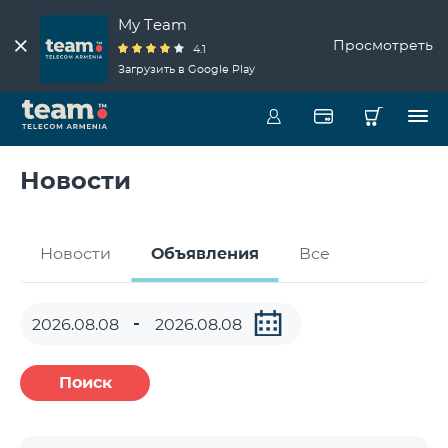
My Team
Просмотреть
4.1
Загрузить в Google Play
Новости
Новости
Объявления
Все
Поиск