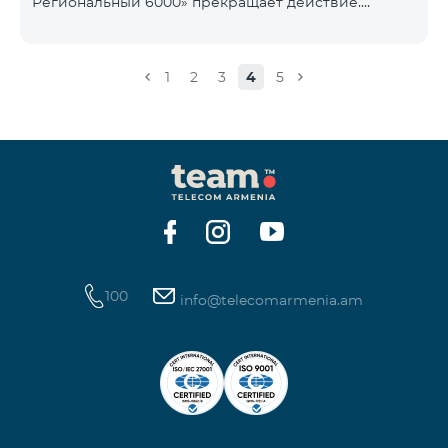
Региональный 6000» прекращает действие.
1900 Drive 80 ГБ Образование Drive max
Существующие абоненты указанного тарифного
плана автоматически перейдут на тарифный план
«COMBO 4 Региональный 7990», абонентская плата
1
2
3
4
5
составит 7990 драмов в месяц вместо прежних
6000 драмов. В рамках тарифного объем
мобильного интернета будет равен - 15 Гб,
количество предоставляемых бесплатных SMS-
сообщений составит 300 SMS, безлимитные
бесплатные минуты в сети «Team», «Beeline РФ»,
«Tele 2», а также возможность приоб
100
info@telecomarmenia.am