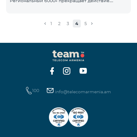
Региональный 6000» прекращает действие.
1900 Drive 80 ГБ Образование Drive max
Существующие абоненты указанного тарифного
плана автоматически перейдут на тарифный план
«COMBO 4 Региональный 7990», абонентская плата
1
2
3
4
5
составит 7990 драмов в месяц вместо прежних
6000 драмов. В рамках тарифного объем
мобильного интернета будет равен - 15 Гб,
количество предоставляемых бесплатных SMS-
сообщений составит 300 SMS, безлимитные
бесплатные минуты в сети «Team», «Beeline РФ»,
«Tele 2», а также возможность приоб
100
info@telecomarmenia.am