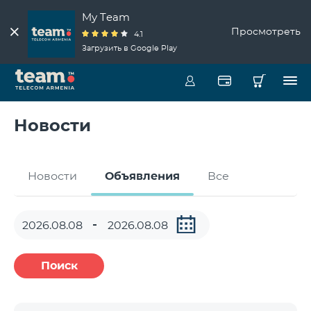
My Team
Просмотреть
4.1
Загрузить в Google Play
Новости
Новости
Объявления
Все
Поиск