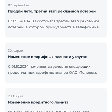
02 September
Продли лето, третий этап рекламной лотереи
03.09.24 в 14։00 состоится третий этап рекламной
лотереи, в котором примут участие телефонные
номера абонентов предоплатного тарифного
плана TeamTok, предоставленные в рамках акции с
телефоном Honor 200 Lite с 26.08.24 по 01.09.24.
Выигравшие номера телефонов будут выбраны с
30 August
Изменение в тарифных планах и услугах
помощью генератора случайных чисел. Следите за
нами на официальных каналах Team в Facebook и
С 01.10.2024 изменяются условия следующих
YouTube. Подробнее:
предоплатных тарифных планов ОАО «Телеком
https://www.telecomarmenia.am/ru/B2S?s
Армения»: Услуги Опция 1 или Опция 2 будут
продлены автоматически при наличии
достаточного количества денежных средств на
балансе абонентов предоплтаного тарифного
28 August
Изменение кредитного лимита
пакета «Ремикс». Если на момент оплаты
недостаточно средств, услуги Опция 1 или Опция 2