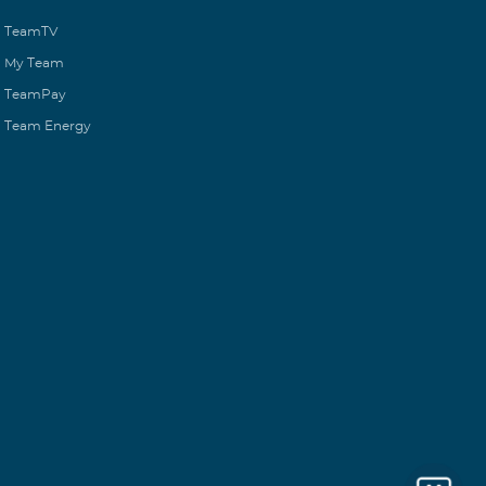
TeamTV
My Team
TeamPay
Team Energy