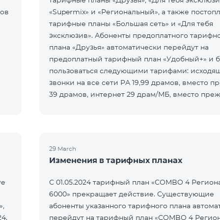
тарифные планы «Друзья», «Для тебя эксклюзи
нов
«Supermix» и «Региональный», а также постоп
тарифные планы «Большая сеть» и «Для тебя
эксклюзив». Абоненты предоплатного тарифн
плана «Друзья» автоматически перейдут на
предоплатный тарифный план «Удобный+» и б
пользоваться следующими тарифами: исходя
звонки на все сети РА 19,99 драмов, вместо п
39 драмов, интернет 29 драм/МБ, вместо преж
драм/МБ. Абоненты предоплатного та
29 March
Изменения в тарифных планах
ve
С 01.05.2024 тарифный план «COMBO 4 Регио
6000» прекращает действие. Существующие
»,
абоненты указанного тарифного плана автома
24.
перейдут на тарифный план «COMBO 4 Регио