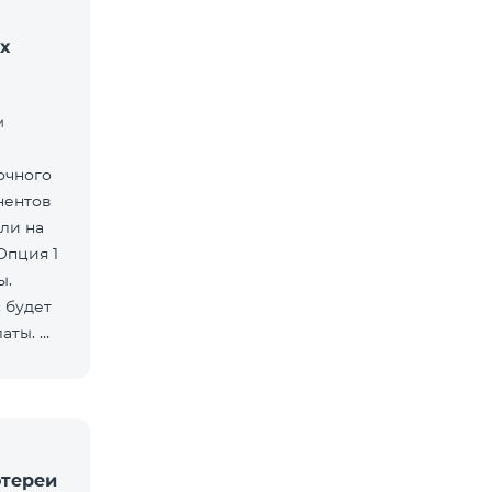
х
м
очного
нентов
ли на
Опция 1
ы.
 будет
латы.
отереи