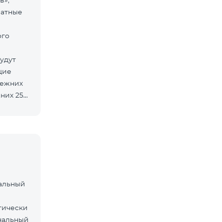
в»,
латные
ого
удут
щие
режних
них 25
нальный
тически
нальный