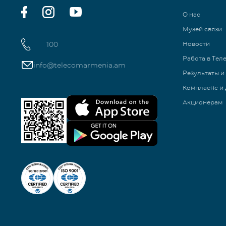
О нас
Музей связи
100
Новости
Работа в Тел
info@telecomarmenia.am
Результаты и
Комплаенс и 
Акционерам