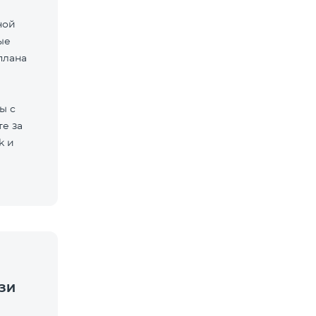
ной
ые
плана
ы с
е за
k и
ЗИ