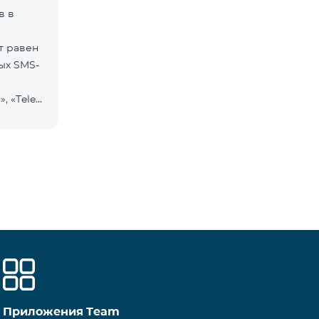
в в
т равен
ых SMS-
, «Tele
Приложения Team