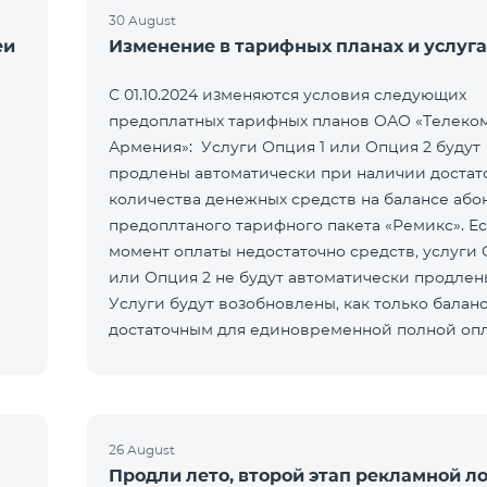
30 August
еи
Изменение в тарифных планах и услуга
С 01.10.2024 изменяются условия следующих
предоплатных тарифных планов ОАО «Телеко
Армения»: Услуги Опция 1 или Опция 2 будут
продлены автоматически при наличии достат
количества денежных средств на балансе або
предоплтаного тарифного пакета «Ремикс». Ес
момент оплаты недостаточно средств, услуги 
или Опция 2 не будут автоматически продлен
Услуги будут возобновлены, как только баланс
достаточным для единовременной полной оп
При подключении услуги Опция 1
26 August
Продли лето, второй этап рекламной л