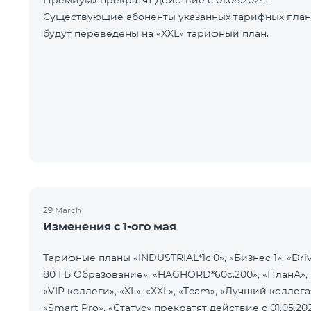
Премиум» прекратят действие с 01.08.2024.
Существующие абоненты указанных тарифных пла
будут переведены на «XXL» тарифный план.
29 March
Изменения с 1-ого мая
Тарифные планы «INDUSTRIAL*1c.0», «Бизнес 1», «Dri
80 ГБ Образование», «HAGHORD*60c.200», «ПланА»,
«VIP коллеги», «XL», «XXL», «Team», «Лучший коллега
«Smart Pro», «Статус» прекратят действие с 01.05.20