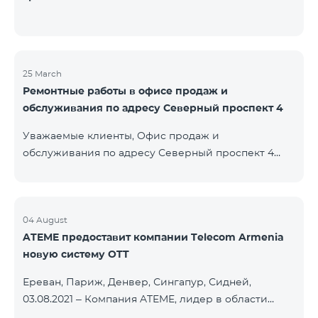
25 March
Ремонтные работы в офисе продаж и
обслуживания по адресу Северный проспект 4
Уважаемые клиенты, Офис продаж и
обслуживания по адресу Северный проспект 4
будет закрыт на ремонт с 26.03.2022 и возобновит
функционирование с 01.05.2022. Приносим
извинения за причиненные неудобства. По
вопросам звоните по номеру 100 или можете
04 August
ATEME предоставит компании Telecom Armenia
подойти в близлежайщие офисы: Амиряна 3 (Пон-
новую систему OTT
Воскр. 09:00-24:00) 900 м., 12 минут ходьбы Абовяна
21 Пон-Воскр. 09:00-24:00) 700 м. 10 минут ходьбы
Ереван, Париж, Денвер, Сингапур, Сидней,
Вы можете ознакомиться с адресами и рабочими
03.08.2021 – Компания ATEME, лидер в области
графиками всех офисов продаж и обсл
решений для видеовещания, кабельного