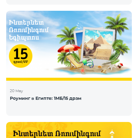
телевидения, DHT, IPTV и OTT, сегодня объявила о
заключении нового контракта с Telecom Armenia,
поставщиком услуг IPTV и OTT под брендом
Beeline, который запускает обновленный пакет
телевизионных услуг на рынке Армении.
Компания Telecom Armenia приняла решение
модернизировать существующую систему. Нам
требовалась производительная, масштабируемая
инфраструктура для пр
20 May
Роуминг в Египте: 1МБ/15 драм