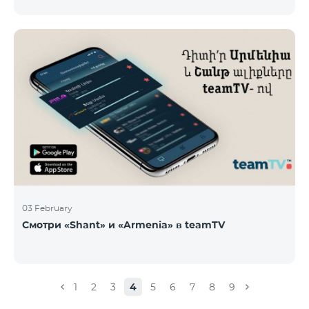
новые тарифы в роуминге: Входящие звонки – 500
драм/минута Исходящие звонки в Армению – 2500
драм/минута Исходящие звонки Международные –
2500 драм/минута Исходящие звонки локальные –
500 драм/минута SMS – 250 драм Интернет – 7000
драм/МБ Список стран: Бермудские острова,
Буркина-Фасо, Кабо-Верде, Куба, Эквоториальная
Гвинея, Эфиопия, Гамбия, Гвинея, Мадага
03 February
Смотри «Shant» и «Armenia» в teamTV
1
2
3
4
5
6
7
8
9