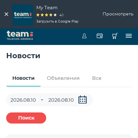
My Team
Просмотреть
4.1
Загрузить в Google Play
Новости
Новости
Объявления
Все
Поиск