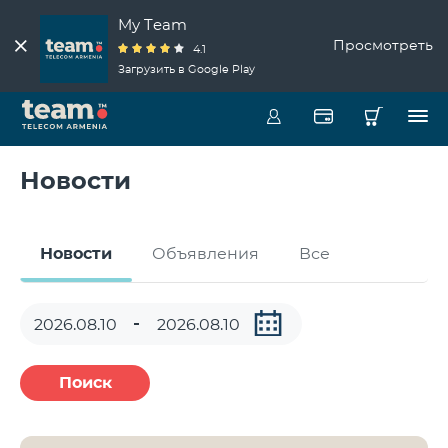
My Team
Просмотреть
4.1
Загрузить в Google Play
Новости
Новости
Объявления
Все
Поиск