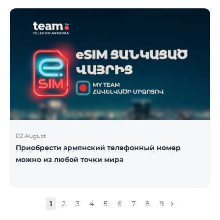
02 August
Приобрести армянский телефонный номер
можно из любой точки мира
1
2
3
4
5
6
7
8
9