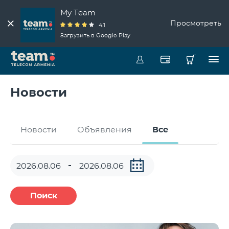
My Team
Просмотреть
4.1
Загрузить в Google Play
Новости
Новости
Объявления
Все
Поиск