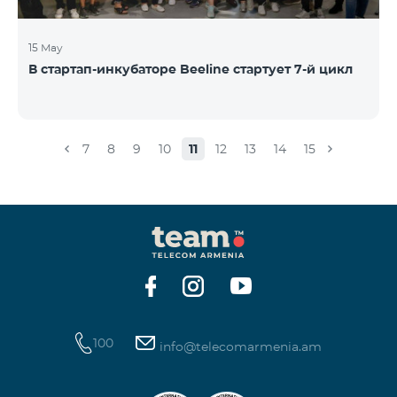
15 May
В стартап-инкубаторе Beeline стартует 7-й цикл
7
8
9
10
11
12
13
14
15
100
info@telecomarmenia.am