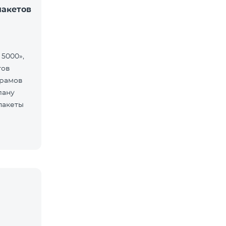
пакетов
 5000»,
тов
драмов
лану
пакеты