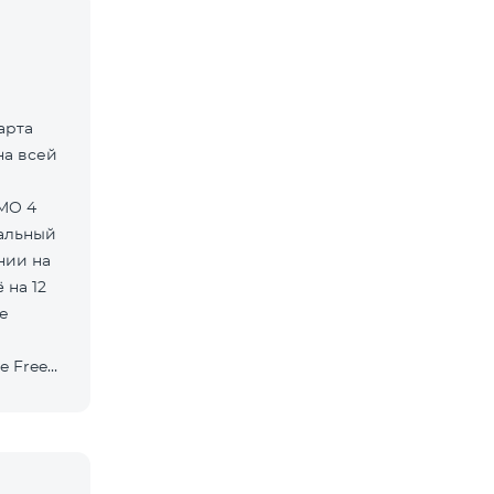
арта
на всей
нальный
нии на
 на 12
е
e Free