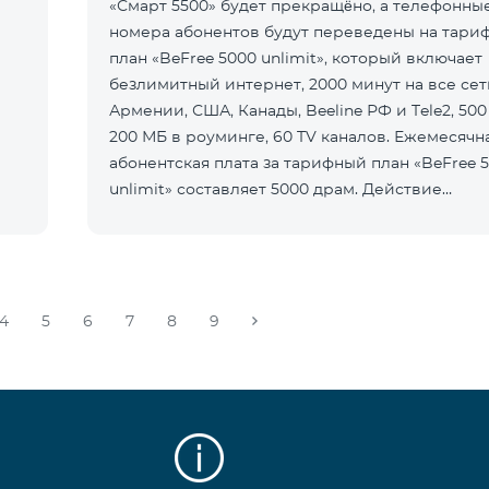
«Смарт 5500» будет прекращёно, а телефонны
номера абонентов будут переведены на тари
план «BeFree 5000 unlimit», который включает
безлимитный интернет, 2000 минут на все сет
Армении, США, Канады, Beeline РФ и Tele2, 500
200 МБ в роуминге, 60 TV каналов. Ежемесячн
абонентская плата за тарифный план «BeFree 
unlimit» составляет 5000 драм. Действие
предоплатного тарифного плана «Смарт
4
5
6
7
8
9