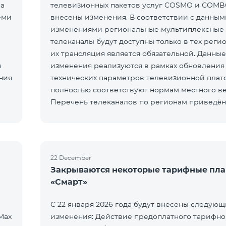
на
телевизионных пакетов услуг COSMO и COMB
еми
внесены изменения. В соответствии с данным
изменениями региональные мультиплексные
телеканалы будут доступны только в тех регио
их трансляция является обязательной. Данные
я
изменения реализуются в рамках обновления
ния
технических параметров телевизионной пла
полностью соответствуют нормам местного в
Перечень телеканалов по регионам приведён
ЕреванКотайкГегаркуникАраратАрмавирЛор
22 December
Закрываются некоторые тарифные пл
«Смарт»
С 22 января 2026 года будут внесены следую
Max
изменения: Действие предоплатного тарифно