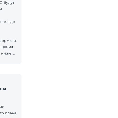
O будут
и
нах, где
тформы и
ещания.
 ниже.
аны
щие
го плана