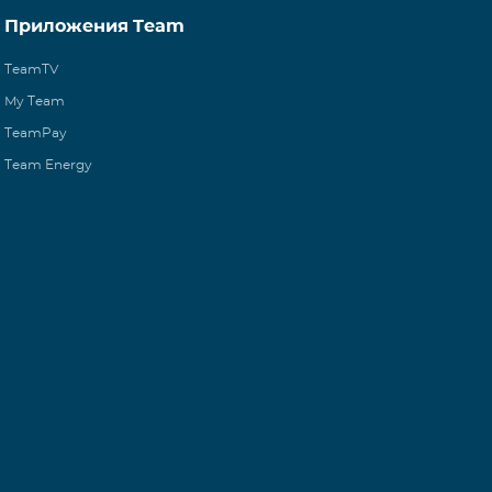
Приложения Team
TeamTV
My Team
TeamPay
Team Energy