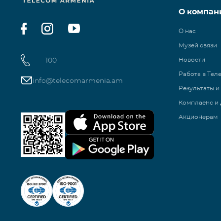
О компан
О нас
Музей связи
100
Новости
Работа в Тел
info@telecomarmenia.am
Результаты и
Комплаенс и 
Акционерам