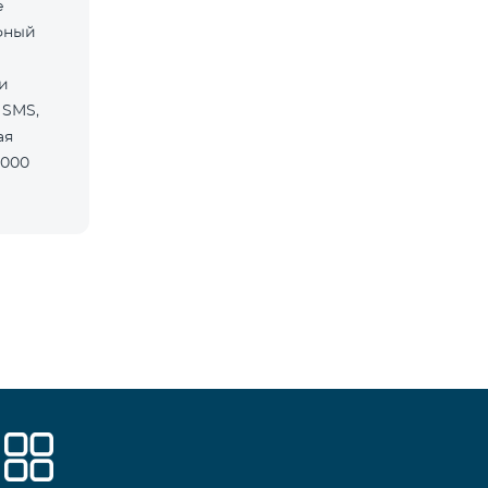
е
фный
и
 SMS,
ая
5000