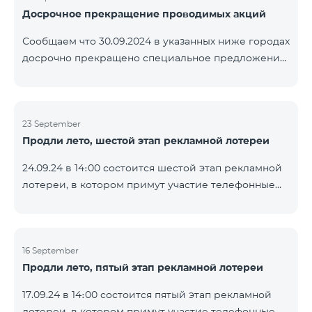
Досрочное прекращение проводимых акций
помощью генератора случайных чисел. Следите за
нами на официальных каналах Team в Facebook и
Сообщаем что 30.09.2024 в указанных ниже городах
YouTube. Подробнее:
досрочно прекращено специальное предложение,
https://www.telecomarmenia.am/ru/B2S
действующее для физических лиц и абонентов
услуги «Моя Компания» ОАО «Телеком Армения»
на тарифные пакеты COSMO 4 9900 и COMBO 4
23 September
9900. Вайк Чаренцаван Ванадзор
Продли лето, шестой этап рекламной лотереи
24.09.24 в 14։00 состоится шестой этап рекламной
лотереи, в котором примут участие телефонные
номера абонентов предоплатного тарифного
плана TeamTok, предоставленные в рамках акции с
телефоном Honor 200 Lite с 16.09.24 по 22.09.24.
Выигравшие номера телефонов будут выбраны с
16 September
Продли лето, пятый этап рекламной лотереи
помощью генератора случайных чисел. Следите за
нами на официальных каналах Team в Facebook и
17.09.24 в 14։00 состоится пятый этап рекламной
YouTube. Подробнее:
лотереи, в котором примут участие телефонные