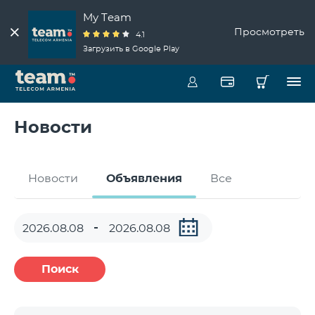
My Team
Просмотреть
4.1
Загрузить в Google Play
Новости
Новости
Объявления
Все
Поиск