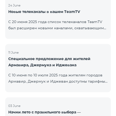
24 June
Новые телеканалы в вашем TeamTV
С 20 июня 2025 года список телеканалов TeamTV
был расширен новыми каналами, охватывающими
жанры фильмов, детских программ, новостей и
музыки. Добавлены следующие телеканалы: ID
Название Жанр 122 Cartoon Classic Детский 177 DW
Russian Информационный 230 AMEDIA Фильмы 231
11 June
Специальное предложение для жителей
AMEDIA 2 Фильмы 232 AMEDIA HIT Фильмы 233
Армавира, Джермука и Иджевана
AMEDIA Premium HD Фильмы 234 4Y Фи
С 10 июня по 10 июля 2025 года жителям городов
Армавир, Джермук и Иджеван доступны тарифные
пакеты COSMO Regional на специальных условиях:
COSMO 2 6900 Regional COSMO 3 7400 Regional
COSMO 4 9900 Regional В рамках акции
предоставляется 50% скидка на первые 6 месяцев
03 June
Начни лето с правильного выбора —
при условии годовой подписки (12 месяцев).