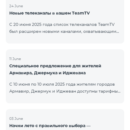
24 June
Новые телеканалы в вашем TeamTV
С 20 июня 2025 года список телеканалов TeamTV
был расширен новыми каналами, охватывающими
жанры фильмов, детских программ, новостей и
музыки. Добавлены следующие телеканалы: ID
Название Жанр 122 Cartoon Classic Детский 177 DW
Russian Информационный 230 AMEDIA Фильмы 231
11 June
Специальное предложение для жителей
AMEDIA 2 Фильмы 232 AMEDIA HIT Фильмы 233
Армавира, Джермука и Иджевана
AMEDIA Premium HD Фильмы 234 4Y Фи
С 10 июня по 10 июля 2025 года жителям городов
Армавир, Джермук и Иджеван доступны тарифные
пакеты COSMO Regional на специальных условиях:
COSMO 2 6900 Regional COSMO 3 7400 Regional
COSMO 4 9900 Regional В рамках акции
предоставляется 50% скидка на первые 6 месяцев
03 June
Начни лето с правильного выбора —
при условии годовой подписки (12 месяцев).