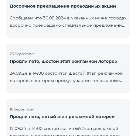
Досрочное прекращение проводимых акций
помощью генератора случайных чисел. Следите за
нами на официальных каналах Team в Facebook и
Сообщаем что 30.09.2024 в указанных ниже городах
YouTube. Подробнее:
досрочно прекращено специальное предложение,
https://www.telecomarmenia.am/ru/B2S
действующее для физических лиц и абонентов
услуги «Моя Компания» ОАО «Телеком Армения»
на тарифные пакеты COSMO 4 9900 и COMBO 4
23 September
9900. Вайк Чаренцаван Ванадзор
Продли лето, шестой этап рекламной лотереи
24.09.24 в 14։00 состоится шестой этап рекламной
лотереи, в котором примут участие телефонные
номера абонентов предоплатного тарифного
плана TeamTok, предоставленные в рамках акции с
телефоном Honor 200 Lite с 16.09.24 по 22.09.24.
Выигравшие номера телефонов будут выбраны с
16 September
Продли лето, пятый этап рекламной лотереи
помощью генератора случайных чисел. Следите за
нами на официальных каналах Team в Facebook и
17.09.24 в 14։00 состоится пятый этап рекламной
YouTube. Подробнее:
лотереи, в котором примут участие телефонные