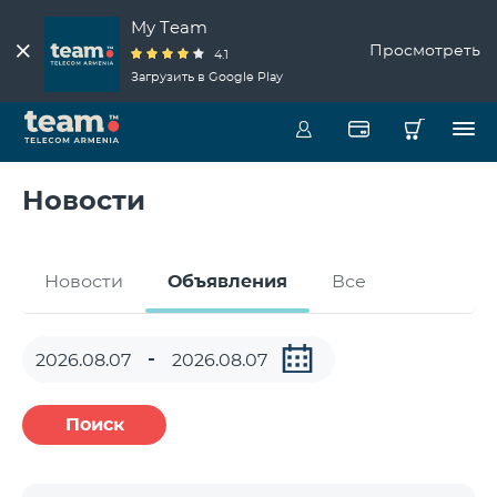
My Team
Просмотреть
4.1
Загрузить в Google Play
Новости
Новости
Объявления
Все
Поиск