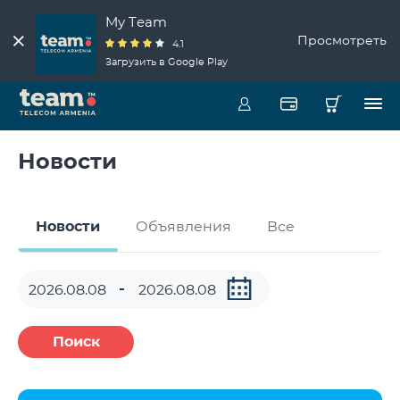
My Team
Просмотреть
4.1
Загрузить в Google Play
Новости
Новости
Объявления
Все
Поиск