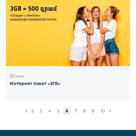
23 June
Интернет пакет «3ГБ»
2
3
4
5
6
7
8
9
10