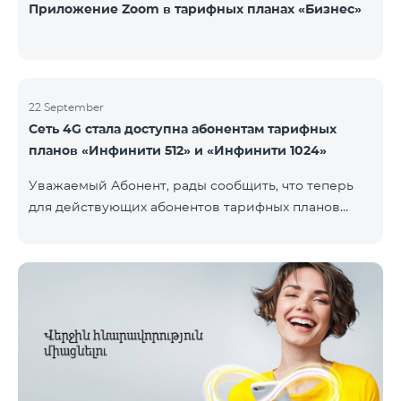
Приложение Zoom в тарифных планах «Бизнес»
22 September
Сеть 4G стала доступна абонентам тарифных
планов «Инфинити 512» и «Инфинити 1024»
Уважаемый Абонент, рады сообщить, что теперь
для действующих абонентов тарифных планов
«Инфинити 512» и «Инфинити 1024» стала доступна
4G сеть. Важно. Если Ваша SIM-карта не
совместима с 4G сетью, то необходимо поменять
её на 4G USIM карту. Стоимость смены SIM-карты
200 драм. Совместимость SIM карты и телефона с
сетью 4G можно проверить, набрав запрос *444# с
мобильного телефона. Ограничения скорости
интернет связи действуют согласно условиям