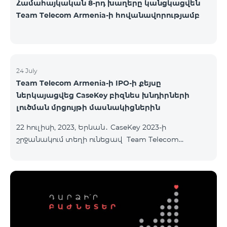
Համահայկական 8-րդ խաղերը կանցկացվեն
Team Telecom Armenia-ի հովանավորությամբ
24 July
Team Telecom Armenia-ի IPO-ի քեյսը
ներկայացվեց CaseKey բիզնես խնդիրների
լուծման մրցույթի մասնակիցներին
22 հուլիսի, 2023, Երևան․ CaseKey 2023-ի
շրջանակում տեղի ունեցավ Team Telecom
Armenia-ի առաջնային հրապարակային
տեղաբաշխման (IPO) քեյսի ներկայացումը:
Հայաստանի տարբեր բուհերից շուրջ 200
երիտասարդներ ծանոթացան առաջնային
հրապարակային տեղաբաշխման բոլոր
մանրամասներին ու թիմերին տրամադրվեց
ընկերության զարգացման ռազմավարական