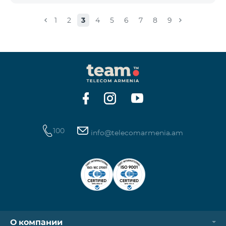
փաթեթ 100», «SMS փաթեթ 300»
ծառայությունների նոր միացումները և ավտոմատ
1
2
3
4
5
6
7
8
9
երկարացման հնարավորությունը: Ինչպես նաև
դադարեցվում է «Սիրելի համարներ»
ծառայության նոր միացումները և գործողությունը։
100
info@telecomarmenia.am
О компании