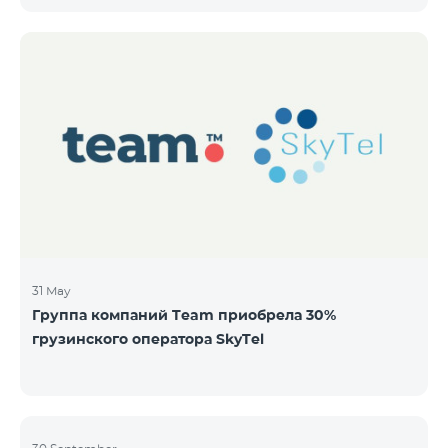
бездокументарных акций на следующих условиях:
ЭМИТЕНТ ОАО “ТЕЛЕКОМ АРМЕНИЯ” ТИП
Обыкновенные акции Класса “А” КОЛИЧЕСТВО
40,000,000 ЦЕНА ЗА АКЦИЮ 206 драмов ОБЩАЯ
СУММА 8,240,000,000 драмов МИНИМАЛЬНЫЙ
ОБЬЕМ ПОКУПКИ 200 МИНИМАЛЬНАЯ СУММА
ПОКУПКИ 41,200 драмов ОРГАНИЗАТОР
31 May
Группа компаний Team приобрела 30%
грузинского оператора SkyTel