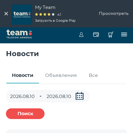
My Team
Просмотреть
4.1
Загрузить в Google Play
Новости
Новости
Объявления
Все
Поиск