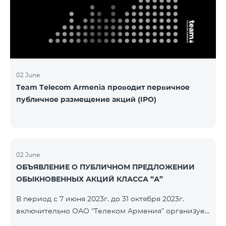
խնդիրը։ Լուծումներ առաջարկելու համար թիմերն
ունենալու են ընդամենը 72 ժամ։ Հաջողություն
մաղթելով մրցույթի մասնակիցներին Team
Telecom Armenia-ի գլխավոր տնօրեն Հայկ
Եսայանը նշեց, որ
02 June
Team Telecom Armenia проводит первичное
публичное размещение акций (IPO)
02 June
ОБЪЯВЛЕНИЕ О ПУБЛИЧНОМ ПРЕДЛОЖЕНИИ
ОБЫКНОВЕННЫХ АКЦИЙ КЛАССА “А”
В период с 7 июня 2023г. до 31 октября 2023г.
включительно ОАО “Телеком Армения” организует
публичное размещение именных