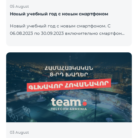
05 August
Новый учебный год с новым смартфоном
Новый учебный год с новым смартфоном. С
06.08.2023 по 30.09.2023 включительно смартфон
2023 года Xiaomi Redmi 12C предоставляется в
комплекте с беспроводными наушниками Alteracs
Light и специальным тарифным планом TeamTok -
1-й месяц бесплатно. Смартфон также можно
приобрести в кредит, начиная с 1250 драмов в
месяц. К ежемесячной плате добавляются
банковские платежи. Условия тарифного плана
ниже. Предоплатный тарифный план Teamtok.
Ежемесячная плата: 2500 драм 250 минут на сети
РА
03 August