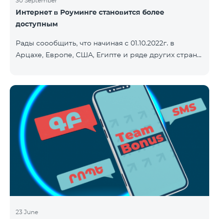
30 September
Интернет в Роуминге становится более
доступным
Рады соообщить, что начиная с 01.10.2022г. в
Арцахе, Европе, США, Египте и ряде других стран
будет действовать новый сниженный тариф на
Интернет - 9 драм за 1МБ. Входящие и исходящие
звонки в Армению звонки – 150 драм/минута.
Исходящие звонки локальные – 500 драм/минута.
SMS – 150 драм. Полный список стран: Арцах,
Албания, Австралия, Австрия, Бельгия, Болгария,
Босния и Герцеговина, Великобритания, Венгрия,
Германия, Греция, Дания, Джерси, Египет,
Ирландия, Исландия, Испани
23 June