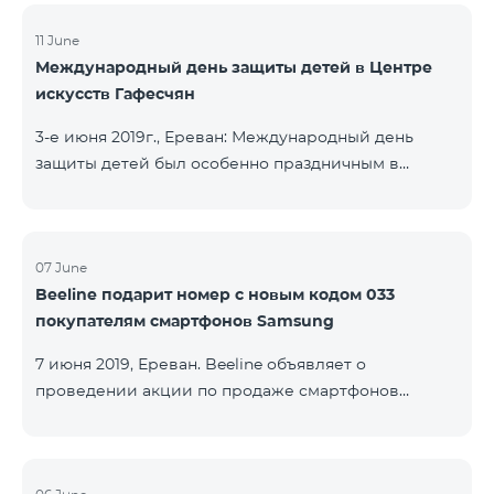
11 June
Международный день защиты детей в Центре
искусств Гафесчян
3-е июня 2019г., Ереван: Международный день
защиты детей был особенно праздничным в
Центре искусств Гафесчян (ЦИГ) в этом году, так
как в 2019 году Центр отмечает десятилетнюю
годовщину. По этому случаю более 200
школьников представили логотип ЦИГ с
07 June
Beeline подарит номер с новым кодом 033
указанием 10-летней годовщины в начале с
покупателям смартфонов Samsung
помощью воздушных шариков, а затем с помощью
фонариков. Кроме того, дети подготовили флаги с
7 июня 2019, Ереван. Beeline объявляет о
изображением произведений ЦИГ в саду
проведении акции по продаже смартфонов
скульптур Гафесчян в рамках творческой
Samsung серии Galaxy А. Клиенты, купившие один
программы «Твой флаг»
из смартфонов популярной линейки до 20 августа
2019 года, получат 25 ГБ мобильного интернета и