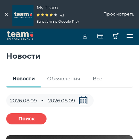
My Team
Просмотреть
4.1
Загрузить в Google Play
Новости
Новости
Объявления
Все
Поиск