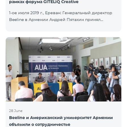
рамках форума GITELIQ Creative
1-ое июля 2019 г., Ереван: Генеральный директор
Beeline в Армении Андрей Пятахин принял
участие на третьем форуме GITELIQ Creative.
Руководитель компании прочел лекцию на тему
"Новые технологии - новые возможности". Третий
GITELIQ Creative форум проходил в головном
офисе AGBU Armenia. Форум является рядом
мероприятий в Армении в совершенно новом
формате. Он предоставляет возможность
приобрести знания об актуальных и интересных
темах и познакомиться с ведущими
специалистами разных сфер, с
28 June
Beeline и Американский университет Армении
объявили о сотрудничестве