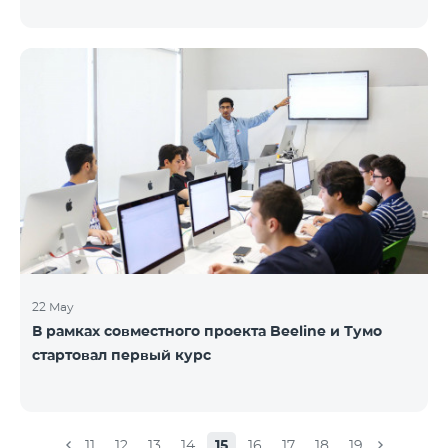
22 May
В рамках совместного проекта Beeline и Тумо
стартовал первый курс
11
12
13
14
15
16
17
18
19