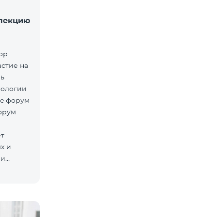
 лекцию
тор
астие на
ль
нологии
ve форум
орум
ет
х и
ми