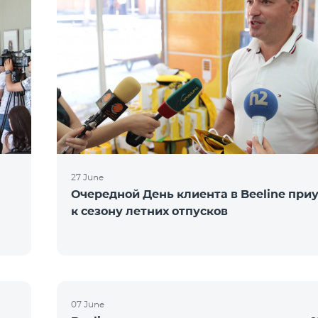
27 June
Очередной День клиента в Beeline при
к сезону летних отпусков
07 June