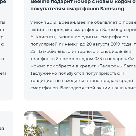
ре
Beeline подарит номер с новым кодом 0
покупателям смартфонов Samsung
иты
7 июня 2019, Ереван. Beeline объявляет о про
тв
акции по продаже смартфонов Samsung серии
тр
А. Клиенты, купившие один из смартфонов
аю
популярной линейки до 20 августа 2019 года, 
25 ГБ мобильного интернета и специальный
ью
телефонный номер с кодом 033 в подарок. С
.
можно приобрести в кредит. «Телефоны Sam
ием
заслуженно пользуются популярностью и
традиционно находятся в топе продаж среди
смартфонов. Благодаря этой акции наши кли
получат уникальную возможность приобре
ра