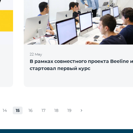
22 May
В рамках совместного проекта Beeline 
стартовал первый курс
14
15
16
17
18
19