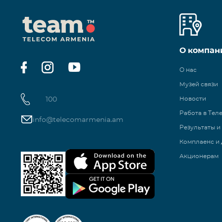
О компан
О нас
Музей связи
100
Новости
Работа в Тел
info@telecomarmenia.am
Результаты и
Комплаенс и 
Акционерам