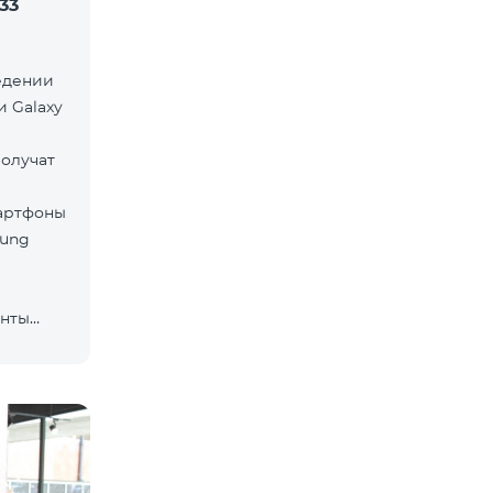
33
ведении
 Galaxy
получат
мартфоны
sung
енты