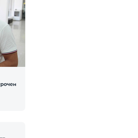
урочен