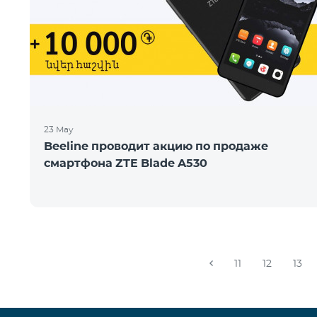
23 May
Beeline проводит акцию по продаже
смартфона ZTE Blade A530
11
12
13