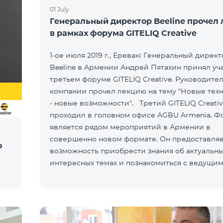
01 July
Генеральный директор Beeline прочел
в рамках форума GITELIQ Creative
1-ое июля 2019 г., Ереван: Генеральный дирек
Beeline в Армении Андрей Пятахин принял уч
третьем форуме GITELIQ Creative. Руководите
компании прочел лекцию на тему "Новые тех
- новые возможности". Третий GITELIQ Creati
проходил в головном офисе AGBU Armenia. Ф
является рядом мероприятий в Армении в
совершенно новом формате. Он предоставля
о
возможность приобрести знания об актуальны
интересных темах и познакомиться с ведущи
специалистами разных сфер, с