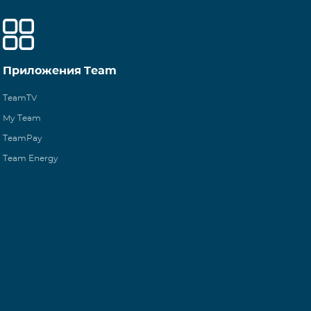
Приложения Team
TeamTV
My Team
TeamPay
Team Energy