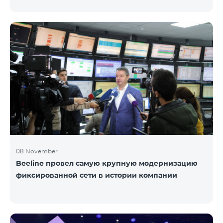
услугами передачи данных в роуминге, будет
заблокирована возможность пользования
мобильными сетями со стороны турецких
операторов. Постоянным пользователем услуг
передачи данных считается тот абонент, который с
одним и тем же телефонным аппаратом (кодом
IMEI) пользуется услугами роуминга 91 и более
суммарных дней в течение 120 дней. Исходя из
требований закона Турции, Team предупреждает
своих а
08 November
Beeline провел самую крупную модернизацию
фиксированной сети в истории компании