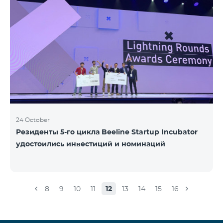
24 October
Резиденты 5-го цикла Beeline Startup Incubator
удостоились инвестиций и номинаций
8
9
10
11
12
13
14
15
16