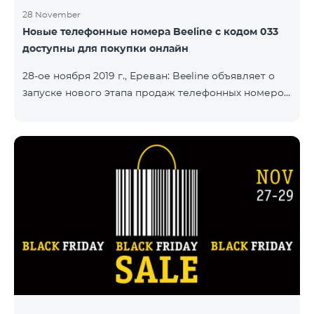
28 November
Новые телефонные номера Beeline с кодом 033
доступны для покупки онлайн
28-ое ноября 2019 г., Ереван: Beeline объявляет о
запуске нового этапа продаж телефонных номеров
с кодом 033. Ряд новых номеров с кодом 033 уже
доступны на сайте number.beeline.am. Заказать
телефонный номер с кодом 033 можно при
подключении какого-либо из пакетов «Смарт».
"Beeline продолжает развивать в Армении
направления онлайн продаж. Через наш сайт
абоненты с легкостью могут купить
предпочитаемые ими телефонные номера, и
номер будет доставлен по указанному
покупателем адресу. Кр