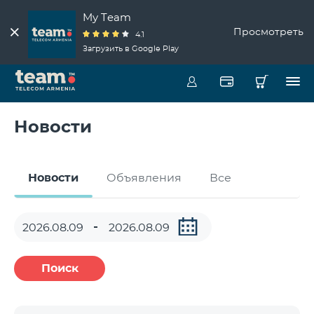
My Team
Просмотреть
4.1
Загрузить в Google Play
Новости
Новости
Объявления
Все
Поиск