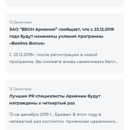
13 December
ЗАО “ВЕОН Армения” сообщает, что с 23.12.2019
года будут изменены условия программы
«Beeline Bonus»
С 23.12.2019г. после регистрации в новой
программе, Вы сможете вновь накапливать баллы
согласно условиям новой программы. Для
абонентов, действующей программы Beeline Bonus
накопление баллов будет приостановлено с 17-го
декабря 2019г. Абоненты статусов Gold и VIP
13 December
Лучшие PR специалисты Армении будут
перейдут в новую программу со своим статусом.
награждены в четвертый раз
При регистрации в новой программе абоненты
статуса Silver получат статус в согласно условиям
13-ое декабря 2019 г., Ереван: В этом году в
новой бонусной программы.
четвертый раз состоится Армянская церемония
награждения PR по инициативе научно-