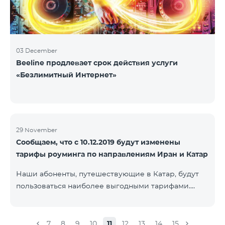
03 December
Beeline продлевает срок действия услуги
«Безлимитный Интернет»
29 November
Сообщаем, что с 10.12.2019 будут изменены
тарифы роуминга по направлениям Иран и Катар
Наши абоненты, путешествующие в Катар, будут
пользоваться наиболее выгодными тарифами.
Стоимость одной минуты входящих и исходящих
звонков в Армению составит 150 драм, стоимость
одной минуты локальных звонков - 500 драм,
7
8
9
10
11
12
13
14
15