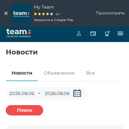
My Team
Просмотреть
4.1
Загрузить в Google Play
Новости
Новости
Объявления
Все
Поиск