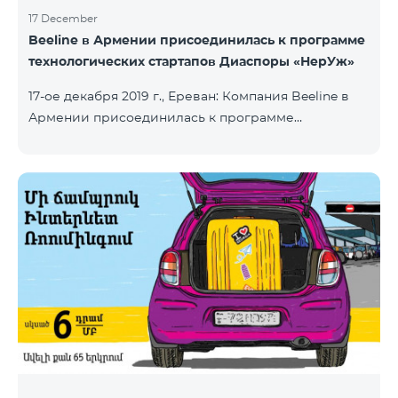
17 December
Beeline в Армении присоединилась к программе
технологических стартапов Диаспоры «НерУж»
17-ое декабря 2019 г., Ереван: Компания Beeline в
Армении присоединилась к программе
технологических стартапов диаспоры «НерУж»,
реализуемой совместно с Министерством
высокотехнологичной промышленности РА и
офисом главного комиссара по делам диаспоры
РА. Основная цель программы - привлечение
талантливых предпринимателей, инженеров из
диаспоры, стимулирование репатриации, а также
развитие стартап-экосистемы в Армении.
Программа позволяет превратить
технологические идеи и проекты прож