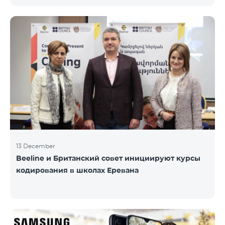
информационного НПО «Армянская PR-
ассоциация» и при содействии Beeline.
Награждение проводится с целью дать оценку
проделанной работе в сфере общественных
связей и коммуникаций, одновременно озвучить
имеющиеся в сфере проблемы, достижения и
вызовы. Армянская PR-ассоциация в течение года
проводила мониторинг происходящих в этой
области событий на основе
13 December
Beeline и Британский совет инициируют курсы
кодирования в школах Еревана