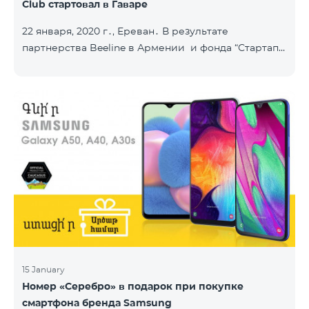
Club стартовал в Гаваре
22 января, 2020 г․, Ереван․ В результате
партнерства Beeline в Армении и фонда “Стартап
Армения”, в городе Гавар успешно стартовал
проект Sturtup Club. Sturtup Club – это
образовательная инициатива, цель которой –
помочь молодым людям из регионов раскрыть
свои предпринимательские способности и
повысить их социальную ответственность. Клубы
задействованы в ряде армянских общин: в
Апаране, Аштараке, Егварде, приграничных Коти,
Айгеховите, и уже в Гаваре. Гаварский кл
15 January
Номер «Серебро» в подарок при покупке
смартфона бренда Samsung