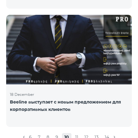
раз состоялась церемония награждения
специалистов по связям с общественностью и
коммуникациям, авторов лучших программ и
идей. «Работа общественных и политических
деятелей, компаний и государственных структур в
центре внимания исследовательской команды
Армянской PR ассоциации. Награждение
проводиться с целью повысить и подчеркнуть
роль PR-специалистов, подчеркнуть важность
обратной
18 December
Beeline выступает с новым предложением для
корпоративных клиентов
6
7
8
9
10
11
12
13
14