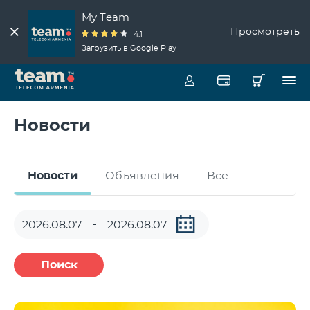
My Team
Просмотреть
4.1
Загрузить в Google Play
Новости
Новости
Объявления
Все
Поиск