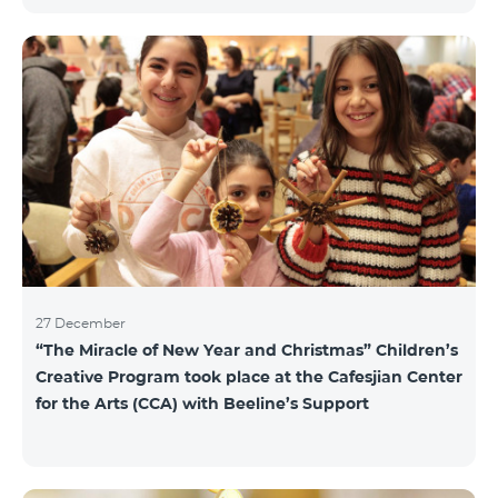
15 драм/мин, для исходящих звонков в Армению и
местных звонков в Арцахе - 29 драм/мин, 1 МБ
Интернета – 22 драм, а для коротких сообщений -
40 драм/SMS. Изменение действующих до этого
тарифов в Арцахе будет нести продолжительный
характер тарифов роуминга в Арцахе согласно
Меморандому, подписанному между
Государственной комиссией по регулированию
общественны
27 December
“The Miracle of New Year and Christmas” Children’s
Creative Program took place at the Cafesjian Center
for the Arts (CCA) with Beeline’s Support