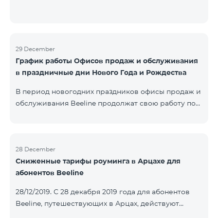
29 December
График работы Офисов продаж и обслуживания
в праздничные дни Нового Года и Рождества
В период новогодних праздников офисы продаж и
обслуживания Beeline продолжат свою работу по
специальному графику. Подробнее с графиком
можете ознакомиться здесь.Beeline E-shop
возобновит обработку онлайн-заказов 8 января
2020 года.
28 December
Сниженные тарифы роуминга в Арцахе для
абонентов Beeline
28/12/2019. С 28 декабря 2019 года для абонентов
Beeline, путешествующих в Арцах, действуют
новые сниженные тарифы: для входящих звонков –