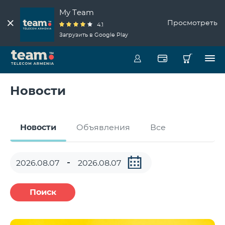
My Team
Просмотреть
4.1
Загрузить в Google Play
Новости
Новости
Объявления
Все
Поиск