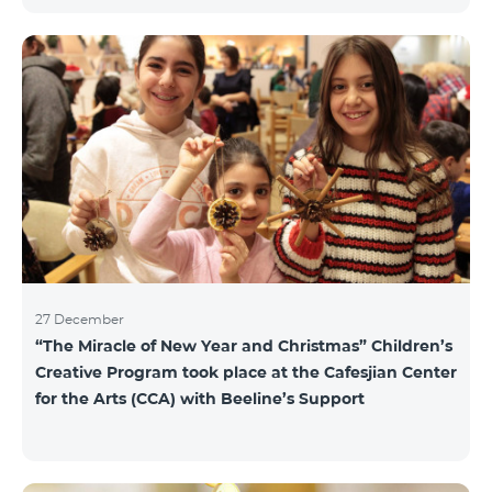
15 драм/мин, для исходящих звонков в Армению и
местных звонков в Арцахе - 29 драм/мин, 1 МБ
Интернета – 22 драм, а для коротких сообщений -
40 драм/SMS. Изменение действующих до этого
тарифов в Арцахе будет нести продолжительный
характер тарифов роуминга в Арцахе согласно
Меморандому, подписанному между
Государственной комиссией по регулированию
общественны
27 December
“The Miracle of New Year and Christmas” Children’s
Creative Program took place at the Cafesjian Center
for the Arts (CCA) with Beeline’s Support