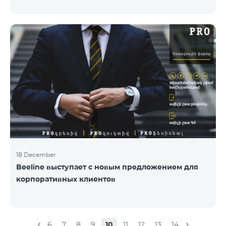
раз состоялась церемония награждения
специалистов по связям с общественностью и
коммуникациям, авторов лучших программ и
идей. «Работа общественных и политических
деятелей, компаний и государственных структур в
центре внимания исследовательской команды
Армянской PR ассоциации. Награждение
проводиться с целью повысить и подчеркнуть
роль PR-специалистов, подчеркнуть важность
обратной
18 December
Beeline выступает с новым предложением для
корпоративных клиентов
6
7
8
9
10
11
12
13
14