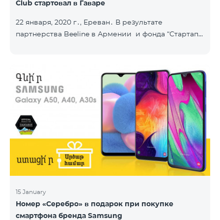
Club стартовал в Гаваре
22 января, 2020 г․, Ереван․ В результате
партнерства Beeline в Армении и фонда “Стартап
Армения”, в городе Гавар успешно стартовал
проект Sturtup Club. Sturtup Club – это
образовательная инициатива, цель которой –
помочь молодым людям из регионов раскрыть
свои предпринимательские способности и
повысить их социальную ответственность. Клубы
задействованы в ряде армянских общин: в
Апаране, Аштараке, Егварде, приграничных Коти,
Айгеховите, и уже в Гаваре. Гаварский кл
15 January
Номер «Серебро» в подарок при покупке
смартфона бренда Samsung