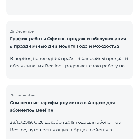
29 December
График работы Офисов продаж и обслуживания
в праздничные дни Нового Года и Рождества
В период новогодних праздников офисы продаж и
обслуживания Beeline продолжат свою работу по
специальному графику. Подробнее с графиком
можете ознакомиться здесь.Beeline E-shop
возобновит обработку онлайн-заказов 8 января
2020 года.
28 December
Сниженные тарифы роуминга в Арцахе для
абонентов Beeline
28/12/2019. С 28 декабря 2019 года для абонентов
Beeline, путешествующих в Арцах, действуют
новые сниженные тарифы: для входящих звонков –