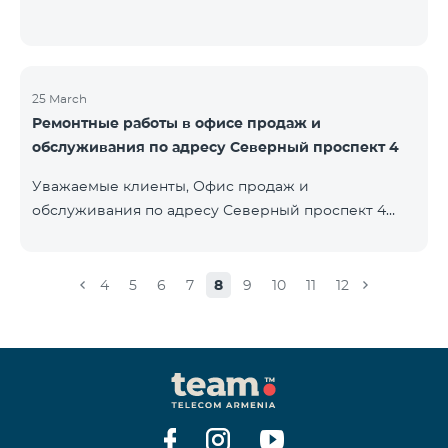
25 March
Ремонтные работы в офисе продаж и
обслуживания по адресу Северный проспект 4
Уважаемые клиенты, Офис продаж и
обслуживания по адресу Северный проспект 4
будет закрыт на ремонт с 26.03.2022 и возобновит
функционирование с 01.05.2022. Приносим
извинения за причиненные неудобства. По
4
5
6
7
8
9
10
11
12
вопросам звоните по номеру 100 или можете
подойти в близлежайщие офисы: Амиряна 3 (Пон-
Воскр. 09:00-24:00) 900 м., 12 минут ходьбы Абовяна
21 Пон-Воскр. 09:00-24:00) 700 м. 10 минут ходьбы
Вы можете ознакомиться с адресами и рабочими
графиками всех офисов продаж и обсл