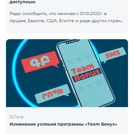
доступным
Рады соообщить, что начиная с 01.10.2022г. в
Арцахе, Европе, США, Египте и ряде других стран
будет действовать новый сниженный тариф на
Интернет - 9 драм за 1МБ. Входящие и исходящие
звонки в Армению звонки – 150 драм/минута.
Исходящие звонки локальные – 500 драм/минута.
SMS – 150 драм. Полный список стран: Арцах,
Албания, Австралия, Австрия, Бельгия, Болгария,
Босния и Герцеговина, Великобритания, Венгрия,
Германия, Греция, Дания, Джерси, Египет,
Ирландия, Исландия, Испани
23 June
Изменение условий программы «Team Бонус»