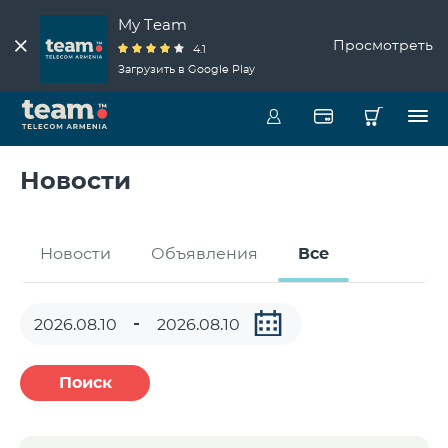
My Team
Просмотреть
4.1
Загрузить в Google Play
Новости
Новости
Объявления
Все
Поиск