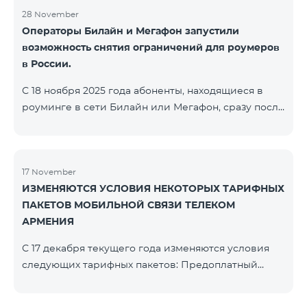
28 November
Операторы Билайн и Мегафон запустили
возможность снятия ограничений для роумеров
в России.
С 18 ноября 2025 года абоненты, находящиеся в
роуминге в сети Билайн или Мегафон, сразу после
регистрации в соответствующих сетях получают
SMS-сообщение со ссылкой на страницу с
прохождением Captcha-проверки. После её
успешного завершения доступ к интернету и SMS
17 November
ИЗМЕНЯЮТСЯ УСЛОВИЯ НЕКОТОРЫХ ТАРИФНЫХ
восстанавливается автоматически. Обращаем
ПАКЕТОВ МОБИЛЬНОЙ СВЯЗИ ТЕЛЕКОМ
внимание, что ссылка Captcha работает только при
АРМЕНИЯ
подключении к мобильной сети данных
операторов. Для корректной идентификации Wi-
С 17 декабря текущего года изменяются условия
Fi и VPN должны быть отключен
следующих тарифных пакетов: Предоплатный
тарифный план «Be Free 2000» будет
переименован в «Be Free 2300». Абонентская плата