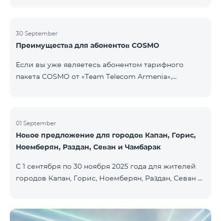
30 September
Преимущества для абонентов COSMO
Если вы уже являетесь абонентом тарифного
пакета COSMO от «Team Telecom Armenia»,
воспользуйтесь специальным предложением для
приобретения умных устройств для дома.
Автоматизируйте освещение, отопление и
систему безопасности — всего одним касанием и с
01 September
Новое предложение для городов Капан, Горис,
безлимитным интернетом благодаря устройствам
Ноемберян, Раздан, Севан и Чамбарак
Aqara от Smart Place. Все действующие абоненты
пакетов услуг COSMO имеют возможность
С 1 сентября по 30 ноября 2025 года для жителей
приобрести умные устройства бренда Aqara на
городов Капан, Горис, Ноемберян, Раздан, Севан и
особых условиях. Устройства доступны в салоне
Чамбарак доступен тарифный пакет COSMO 4
Team Pla
Regional по цене 9 900 драм с 25% скидкой на срок
12 месяцев при условии 12-месячной подписки։