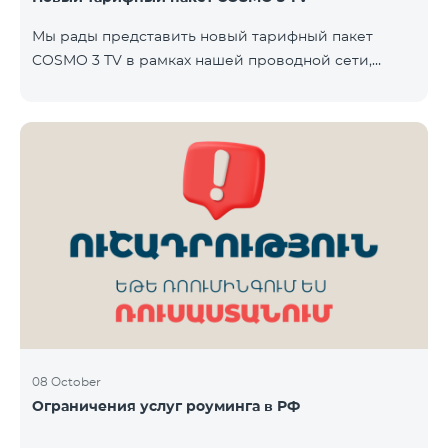
Team. Телевизионная услуга предоставляется без
Мы рады представить новый тарифный пакет
ТВ-приставки — доступ осуществляется через
COSMO 3 TV в рамках нашей проводной сети,
приложение TeamTV Smart. Стоимость
который объединяет интернет, телевидение и
фиксированную телефонию — современное
решение для вашего дома. Пакет будет доступен в
городах Варденис и Гавар до 15 ноября 2025 года
включительно. В пакет COSMO 3 TV входит:
Интернет: скорость до 50 Мбит/с Телевидение: до
80 каналов через приложение TeamTV Smart
Фиксированная телефония: 180 минут на звонки
внутри фиксированной сети Team Телевизионная
услуг
08 October
Ограничения услуг роуминга в РФ