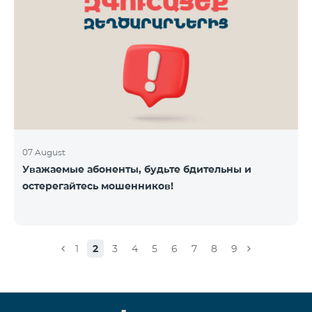
07 August
Уважаемые абоненты, будьте бдительны и
остерегайтесь мошенников!
1
2
3
4
5
6
7
8
9