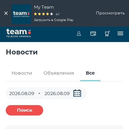
My Team
Просмотреть
4.1
Загрузить в Google Play
Новости
Новости
Объявления
Все
Поиск