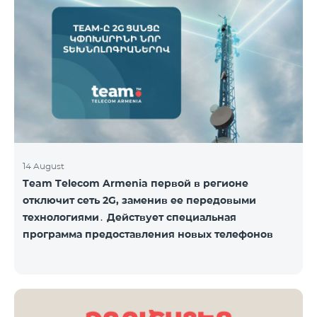
Название пакета Стандартная цена Стоимость со
скидкой на 1–12 месяцев COSMO 4 9900
Региональный 9900 драм/мес 7425 драм/мес С
подробным описанием включённых услуг COSMO
вы можете ознакомиться по ссылк
14 August
Team Telecom Armenia первой в регионе
отключит сеть 2G, заменив ее передовыми
технологиями․ Действует специальная
программа предоставления новых телефонов