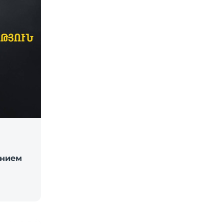
ением