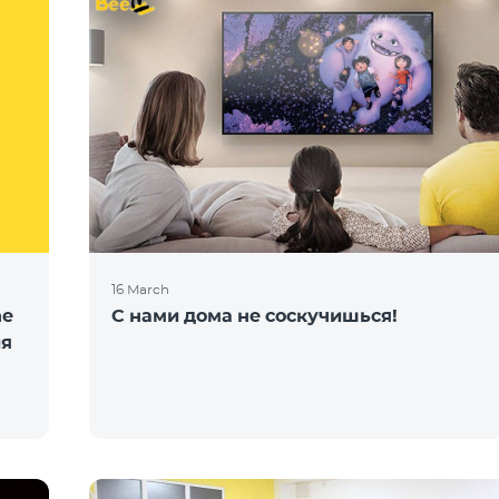
16 March
ne
С нами дома не соскучишься!
ия