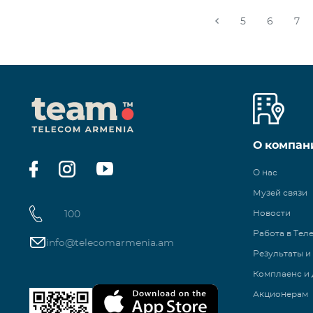
5
6
7
О компан
О нас
Музей связи
100
Новости
Работа в Тел
info@telecomarmenia.am
Результаты и
Комплаенс и 
Акционерам