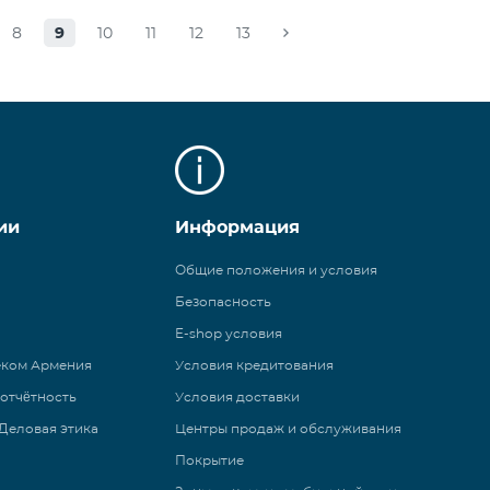
8
9
10
11
12
13
ии
Информация
Общие положения и условия
Безопасность
E-shop условия
еком Армения
Условия кредитования
 отчётность
Условия доставки
Деловая этика
Центры продаж и обслуживания
Покрытие