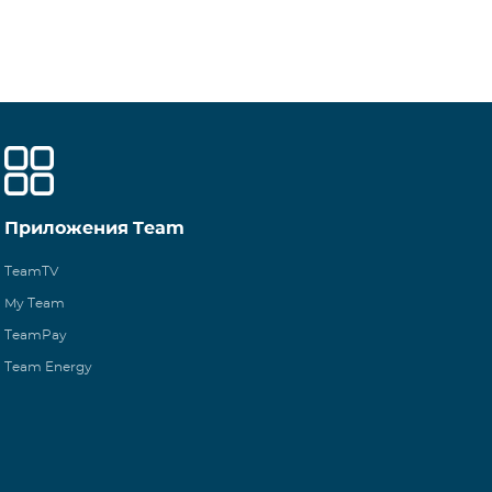
Приложения Team
TeamTV
My Team
TeamPay
Team Energy