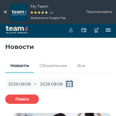
My Team
Просмотреть
4.1
Загрузить в Google Play
Новости
Новости
Объявления
Все
Поиск