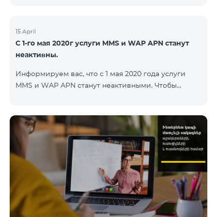
15 April
С 1-го мая 2020г услуги MMS и WAP APN станут
неактивны.
Информируем вас, что с 1 мая 2020 года услуги
MMS и WAP APN станут неактивными. Чтобы
изменить настройки WAP, вам нужно поменять в
настройках интернета APN wap.beeline.am на
internet.beeline.am и удалить поля Port, Proxy,
Password. Подробности: 0611