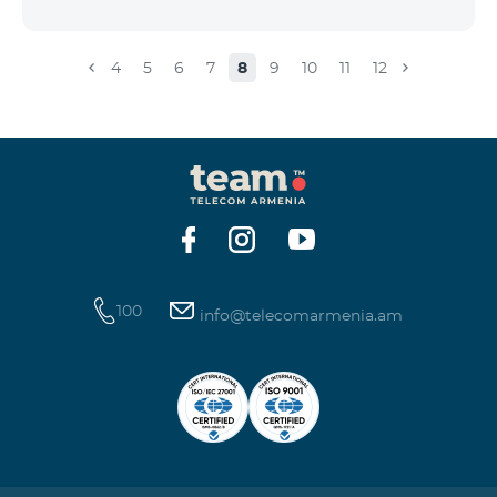
4
5
6
7
8
9
10
11
12
100
info@telecomarmenia.am