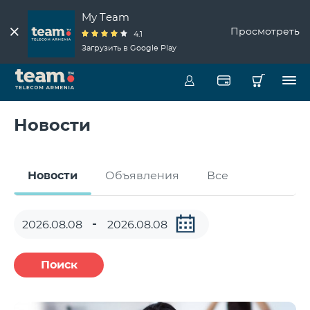
My Team
Просмотреть
4.1
Загрузить в Google Play
Новости
Новости
Объявления
Все
Поиск