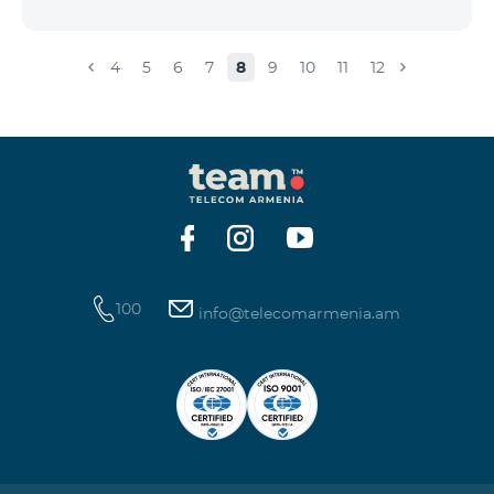
4
5
6
7
8
9
10
11
12
100
info@telecomarmenia.am