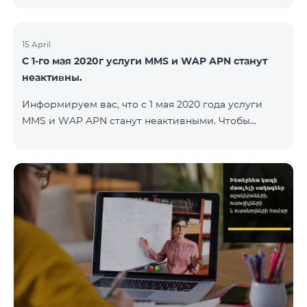
15 April
С 1-го мая 2020г услуги MMS и WAP APN станут
неактивны.
Информируем вас, что с 1 мая 2020 года услуги
MMS и WAP APN станут неактивными. Чтобы
изменить настройки WAP, вам нужно поменять в
настройках интернета APN wap.beeline.am на
internet.beeline.am и удалить поля Port, Proxy,
Password. Подробности: 0611