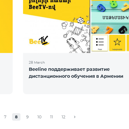
28 March
Beeline поддерживает развитие
дистанционного обучения в Армении
7
8
9
10
11
12