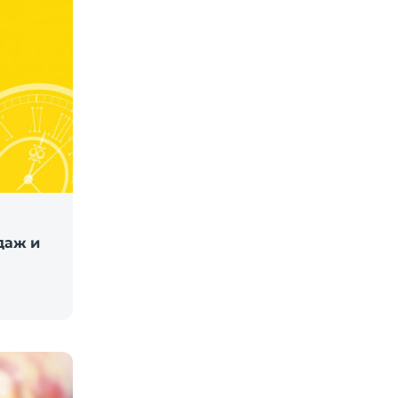
даж и