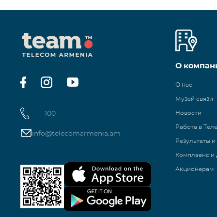
О компан
О нас
Музей связи
100
Новости
Работа в Тел
info@telecomarmenia.am
Результаты и
Комплаенс и 
Акционерам