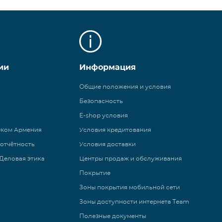
ии
Информация
Общие положения и условия
Безопасность
E-shop условия
еком Армения
Условия кредитования
 отчётность
Условия доставки
Деловая этика
Центры продаж и обслуживания
Покрытие
Зоны покрытия мобильной сети
Зоны доступности интернета Team
Полезные документы