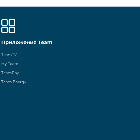
Приложения Team
TeamTV
My Team
TeamPay
Team Energy