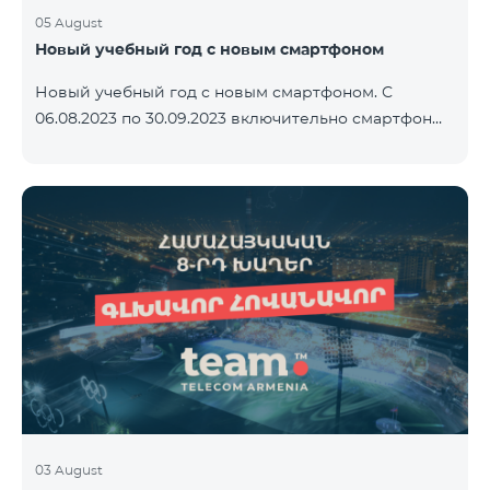
05 August
Новый учебный год с новым смартфоном
Новый учебный год с новым смартфоном. С
06.08.2023 по 30.09.2023 включительно смартфон
2023 года Xiaomi Redmi 12C предоставляется в
комплекте с беспроводными наушниками Alteracs
Light и специальным тарифным планом TeamTok -
1-й месяц бесплатно. Смартфон также можно
приобрести в кредит, начиная с 1250 драмов в
месяц. К ежемесячной плате добавляются
банковские платежи. Условия тарифного плана
ниже. Предоплатный тарифный план Teamtok.
Ежемесячная плата: 2500 драм 250 минут на сети
РА
03 August