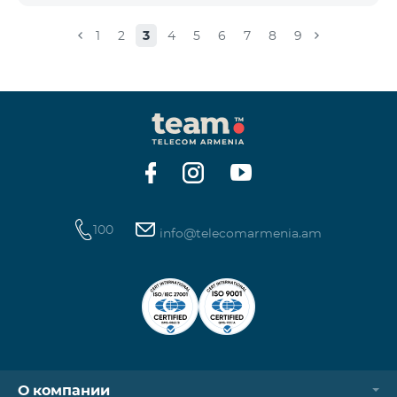
փաթեթ 100», «SMS փաթեթ 300»
ծառայությունների նոր միացումները և ավտոմատ
1
2
3
4
5
6
7
8
9
երկարացման հնարավորությունը: Ինչպես նաև
դադարեցվում է «Սիրելի համարներ»
ծառայության նոր միացումները և գործողությունը։
100
info@telecomarmenia.am
О компании