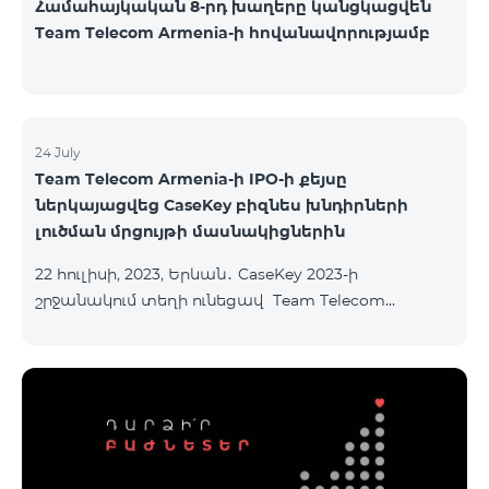
Համահայկական 8-րդ խաղերը կանցկացվեն
Team Telecom Armenia-ի հովանավորությամբ
24 July
Team Telecom Armenia-ի IPO-ի քեյսը
ներկայացվեց CaseKey բիզնես խնդիրների
լուծման մրցույթի մասնակիցներին
22 հուլիսի, 2023, Երևան․ CaseKey 2023-ի
շրջանակում տեղի ունեցավ Team Telecom
Armenia-ի առաջնային հրապարակային
տեղաբաշխման (IPO) քեյսի ներկայացումը:
Հայաստանի տարբեր բուհերից շուրջ 200
երիտասարդներ ծանոթացան առաջնային
հրապարակային տեղաբաշխման բոլոր
մանրամասներին ու թիմերին տրամադրվեց
ընկերության զարգացման ռազմավարական