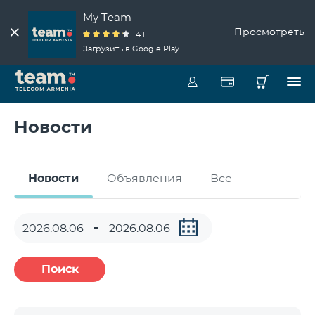
My Team
Просмотреть
4.1
Загрузить в Google Play
Новости
Новости
Объявления
Все
Поиск