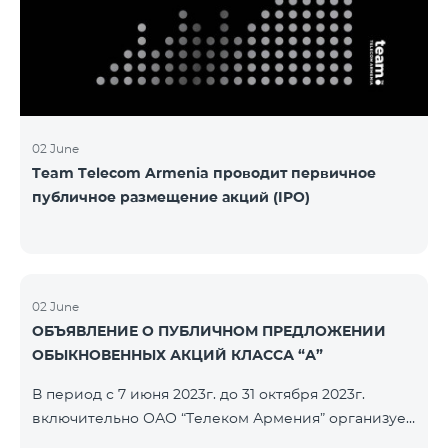
խնդիրը։ Լուծումներ առաջարկելու համար թիմերն
ունենալու են ընդամենը 72 ժամ։ Հաջողություն
մաղթելով մրցույթի մասնակիցներին Team
Telecom Armenia-ի գլխավոր տնօրեն Հայկ
Եսայանը նշեց, որ
02 June
Team Telecom Armenia проводит первичное
публичное размещение акций (IPO)
02 June
ОБЪЯВЛЕНИЕ О ПУБЛИЧНОМ ПРЕДЛОЖЕНИИ
ОБЫКНОВЕННЫХ АКЦИЙ КЛАССА “А”
В период с 7 июня 2023г. до 31 октября 2023г.
включительно ОАО “Телеком Армения” организует
публичное размещение именных