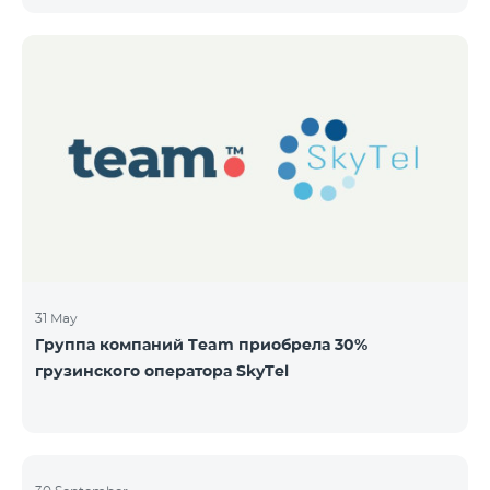
бездокументарных акций на следующих условиях:
ЭМИТЕНТ ОАО “ТЕЛЕКОМ АРМЕНИЯ” ТИП
Обыкновенные акции Класса “А” КОЛИЧЕСТВО
40,000,000 ЦЕНА ЗА АКЦИЮ 206 драмов ОБЩАЯ
СУММА 8,240,000,000 драмов МИНИМАЛЬНЫЙ
ОБЬЕМ ПОКУПКИ 200 МИНИМАЛЬНАЯ СУММА
ПОКУПКИ 41,200 драмов ОРГАНИЗАТОР
31 May
Группа компаний Team приобрела 30%
грузинского оператора SkyTel