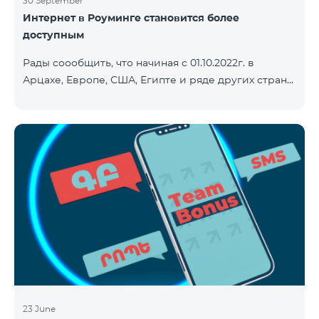
30 September
Интернет в Роуминге становится более
доступным
Рады соообщить, что начиная с 01.10.2022г. в
Арцахе, Европе, США, Египте и ряде других стран
будет действовать новый сниженный тариф на
Интернет - 9 драм за 1МБ. Входящие и исходящие
звонки в Армению звонки – 150 драм/минута.
Исходящие звонки локальные – 500 драм/минута.
SMS – 150 драм. Полный список стран: Арцах,
Албания, Австралия, Австрия, Бельгия, Болгария,
Босния и Герцеговина, Великобритания, Венгрия,
Германия, Греция, Дания, Джерси, Египет,
Ирландия, Исландия, Испани
23 June